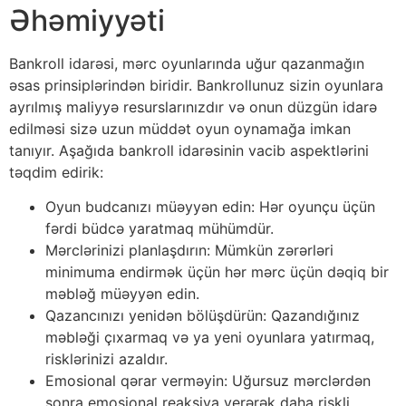
Əhəmiyyəti
Bankroll idarəsi, mərc oyunlarında uğur qazanmağın
əsas prinsiplərindən biridir. Bankrollunuz sizin oyunlara
ayrılmış maliyyə resurslarınızdır və onun düzgün idarə
edilməsi sizə uzun müddət oyun oynamağa imkan
tanıyır. Aşağıda bankroll idarəsinin vacib aspektlərini
təqdim edirik:
Oyun budcanızı müəyyən edin: Hər oyunçu üçün
fərdi büdcə yaratmaq mühümdür.
Mərclərinizi planlaşdırın: Mümkün zərərləri
minimuma endirmək üçün hər mərc üçün dəqiq bir
məbləğ müəyyən edin.
Qazancınızı yenidən bölüşdürün: Qazandığınız
məbləği çıxarmaq və ya yeni oyunlara yatırmaq,
risklərinizi azaldır.
Emosional qərar verməyin: Uğursuz mərclərdən
sonra emosional reaksiya verərək daha riskli