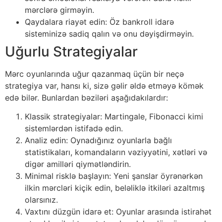
mərclərə girməyin.
Qaydalara riayət edin: Öz bankroll idarə
sisteminizə sadiq qalın və onu dəyişdirməyin.
Uğurlu Strategiyalar
Mərc oyunlarında uğur qazanmaq üçün bir neçə
strategiya var, hansı ki, sizə gəlir əldə etməyə kömək
edə bilər. Bunlardan bəziləri aşağıdakılardır:
Klassik strategiyalar: Martingale, Fibonacci kimi
sistemlərdən istifadə edin.
Analiz edin: Oynadığınız oyunlarla bağlı
statistikaları, komandaların vəziyyətini, xətləri və
digər amilləri qiymətləndirin.
Minimal risklə başlayın: Yeni şanslar öyrənərkən
ilkin mərcləri kiçik edin, beləliklə itkiləri azaltmış
olarsınız.
Vaxtını düzgün idarə et: Oyunlar arasında istirahət