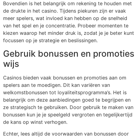
Bovendien is het belangrijk om rekening te houden met
de drukte in het casino. Tijdens piekuren zijn er vaak
meer spelers, wat invloed kan hebben op de snelheid
van het spel en je concentratie. Probeer momenten te
kiezen waarop het minder druk is, zodat je je beter kunt
focussen op je strategie en beslissingen.
Gebruik bonussen en promoties
wijs
Casinos bieden vaak bonussen en promoties aan om
spelers aan te moedigen. Dit kan variëren van
welkomstbonussen tot loyaliteitsprogramma’s. Het is
belangrijk om deze aanbiedingen goed te begrijpen en
ze strategisch te gebruiken. Door gebruik te maken van
bonussen kun je je speelgeld vergroten en tegelijkertijd
de kans op winst verhogen.
Echter, lees altijd de voorwaarden van bonussen door