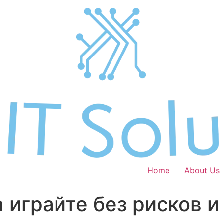
Home
About Us
а играйте без рисков 