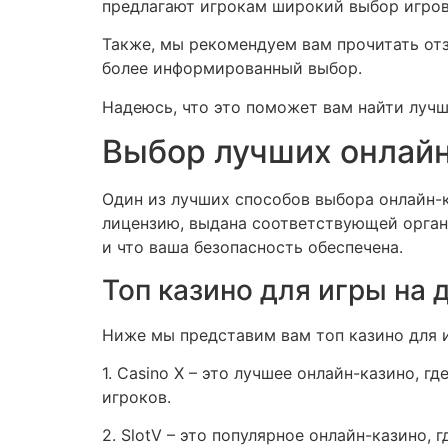
предлагают игрокам широкий выбор игров
Также, мы рекомендуем вам прочитать отз
более информированный выбор.
Надеюсь, что это поможет вам найти лучш
Выбор лучших онлай
Один из лучших способов выбора онлайн-к
лицензию, выдана соответствующей орган
и что ваша безопасность обеспечена.
Топ казино для игры на 
Ниже мы представим вам топ казино для 
1. Casino X – это лучшее онлайн-казино, 
игроков.
2. SlotV – это популярное онлайн-казино,