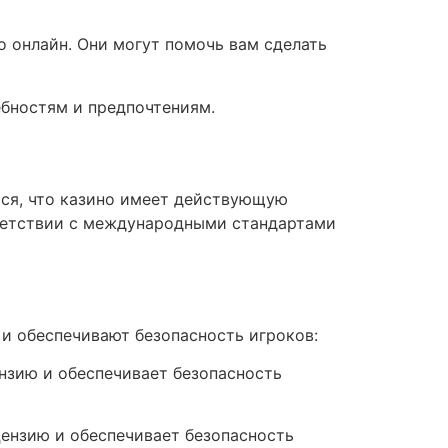
о онлайн. Они могут помочь вам сделать
ебностям и предпочтениям.
ься, что казино имеет действующую
тветствии с международными стандартами
и обеспечивают безопасность игроков:
ензию и обеспечивает безопасность
ицензию и обеспечивает безопасность