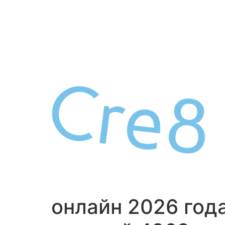
Skip
to
content
онлайн 2026 год