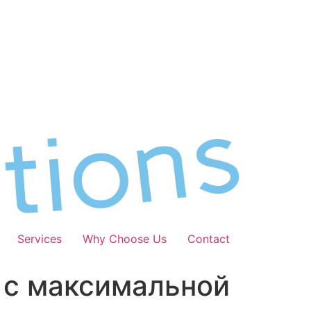
Services
Why Choose Us
Contact
и с максимальной