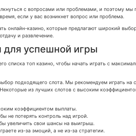
лкнуться с вопросами или проблемами, и поэтому мы пр
время, если у вас возникнет вопрос или проблема.
ть онлайн-казино, которые предлагают широкий выбор 
отдачу и развлечение.
 для успешной игры
о списка топ казино, чтобы начать играть с максимал
выбор подходящего слота. Мы рекомендуем играть на 
Некоторые из лучших слотов с высоким коэффициентом 
ысоким коэффициентом выплаты.
обы не потерять контроль над игрой.
бы увеличить свои шансы на выигрыш.
граете из-за эмоций, а не из-за стратегии.