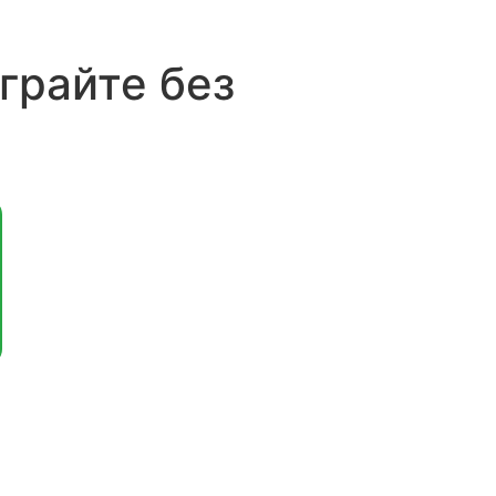
грайте без