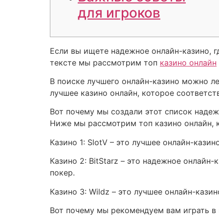
для игроков
Если вы ищете надежное онлайн-казино, г
тексте мы рассмотрим топ
казино онлайн
В поиске лучшего онлайн-казино можно ле
лучшее казино онлайн, которое соответст
Вот почему мы создали этот список надеж
Ниже мы рассмотрим топ казино онлайн, 
Казино 1: SlotV – это лучшее онлайн-кази
Казино 2: BitStarz – это надежное онлайн
покер.
Казино 3: Wildz – это лучшее онлайн-кази
Вот почему мы рекомендуем вам играть в 