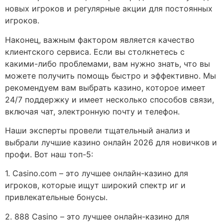
новых игроков и регулярные акции для постоянных
игроков.
Наконец, важным фактором является качество
клиентского сервиса. Если вы столкнетесь с
какими-либо проблемами, вам нужно знать, что вы
можете получить помощь быстро и эффективно. Мы
рекомендуем вам выбрать казино, которое имеет
24/7 поддержку и имеет несколько способов связи,
включая чат, электронную почту и телефон.
Наши эксперты провели тщательный анализ и
выбрали лучшие казино онлайн 2026 для новичков и
профи. Вот наш топ-5:
1. Casino.com – это лучшее онлайн-казино для
игроков, которые ищут широкий спектр иг и
привлекательные бонусы.
2. 888 Casino – это лучшее онлайн-казино для