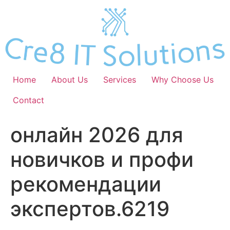
Skip
to
content
Home
About Us
Services
Why Choose Us
Contact
онлайн 2026 для
новичков и профи
рекомендации
экспертов.6219