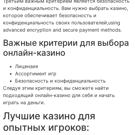
Третьим важным критерием является безопасность
и конфиденциальность. Вам нужно выбрать казино,
которое обеспечивает безопасность и
конфиденциальность своих пользователей,using
advanced encryption and secure payment methods.
Важные критерии для выбора
онлайн-казино
Лицензия
Ассортимент игр
Безопасность и конфиденциальность
Следуя этим критериям, вы сможете найти
подходящий онлайн-казино для себя и начать
играть на деньги.
Лучшие казино для
опытных игроков: