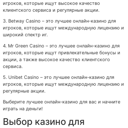
игроков, которые ищут высокое качество
клиентского сервиса и регулярные акции.
3. Betway Casino – это лучшее онлайн-казино для
игроков, которые ищут международную лицензию и
широкий спектр иг.
4. Mr Green Casino – это лучшее онлайн-казино для
игроков, которые ищут привлекательные бонусы и
акции, а также высокое качество клиентского
сервиса.
5. Unibet Casino – это лучшее онлайн-казино для
игроков, которые ищут международную лицензию и
регулярные акции.
Выберите лучшее онлайн-казино для вас и начните
играть на деньги!
Выбор казино для