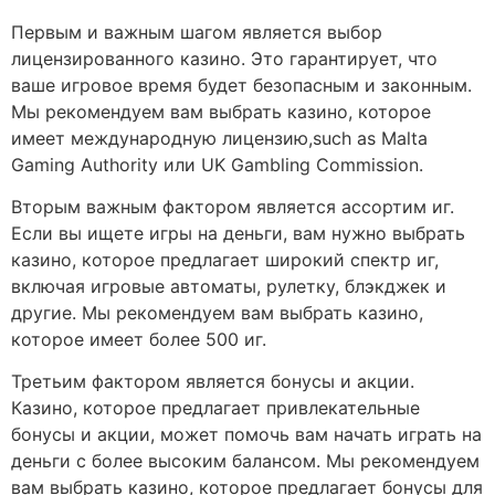
Первым и важным шагом является выбор
лицензированного казино. Это гарантирует, что
ваше игровое время будет безопасным и законным.
Мы рекомендуем вам выбрать казино, которое
имеет международную лицензию,such as Malta
Gaming Authority или UK Gambling Commission.
Вторым важным фактором является ассортим иг.
Если вы ищете игры на деньги, вам нужно выбрать
казино, которое предлагает широкий спектр иг,
включая игровые автоматы, рулетку, блэкджек и
другие. Мы рекомендуем вам выбрать казино,
которое имеет более 500 иг.
Третьим фактором является бонусы и акции.
Казино, которое предлагает привлекательные
бонусы и акции, может помочь вам начать играть на
деньги с более высоким балансом. Мы рекомендуем
вам выбрать казино, которое предлагает бонусы для