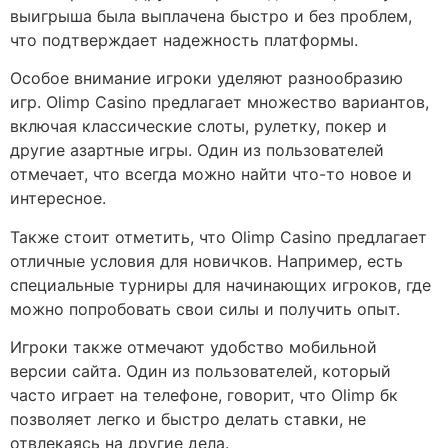
выигрыша была выплачена быстро и без проблем,
что подтверждает надежность платформы.
Особое внимание игроки уделяют разнообразию
игр. Olimp Casino предлагает множество вариантов,
включая классические слоты, рулетку, покер и
другие азартные игры. Один из пользователей
отмечает, что всегда можно найти что-то новое и
интересное.
Также стоит отметить, что Olimp Casino предлагает
отличные условия для новичков. Например, есть
специальные турниры для начинающих игроков, где
можно попробовать свои силы и получить опыт.
Игроки также отмечают удобство мобильной
версии сайта. Один из пользователей, который
часто играет на телефоне, говорит, что Olimp бк
позволяет легко и быстро делать ставки, не
отвлекаясь на другие дела.