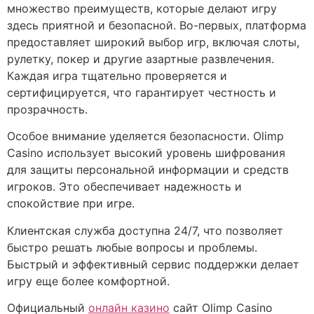
множество преимуществ, которые делают игру
здесь приятной и безопасной. Во-первых, платформа
предоставляет широкий выбор игр, включая слоты,
рулетку, покер и другие азартные развлечения.
Каждая игра тщательно проверяется и
сертифицируется, что гарантирует честность и
прозрачность.
Особое внимание уделяется безопасности. Olimp
Casino использует высокий уровень шифрования
для защиты персональной информации и средств
игроков. Это обеспечивает надежность и
спокойствие при игре.
Клиентская служба доступна 24/7, что позволяет
быстро решать любые вопросы и проблемы.
Быстрый и эффективный сервис поддержки делает
игру еще более комфортной.
Официальный
онлайн казино
сайт Olimp Casino