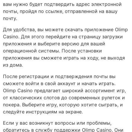
вам нужно будет подтвердить адрес электронной
почты, пройдя по ссылке, отправленной на вашу
почту.
Для удобства, вы можете скачать приложение Olimp
Casino. Для этого перейдите на страницу загрузки
приложения и выберите версию для вашей
операционной системы. После установки
приложения вы сможете играть на ходу, не выходя
из дома.
После регистрации и подтверждения почты вы
сможете войти в свой аккаунт и начать играть.
Olimp Casino предлагает широкий ассортимент игр,
от классических слотов до современных рулеток и
покера. Выберите игру, которую хотите сыграть, и
следуйте инструкциям на экране.
Если у вас возникнут вопросы или проблемы,
обратитесь в службу поддержки Olimp Casino. Они