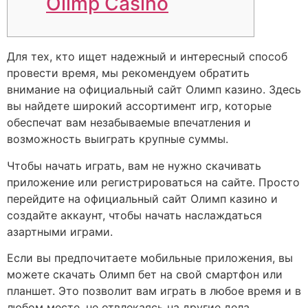
Olimp Casino
Для тех, кто ищет надежный и интересный способ
провести время, мы рекомендуем обратить
внимание на официальный сайт Олимп казино. Здесь
вы найдете широкий ассортимент игр, которые
обеспечат вам незабываемые впечатления и
возможность выиграть крупные суммы.
Чтобы начать играть, вам не нужно скачивать
приложение или регистрироваться на сайте. Просто
перейдите на официальный сайт Олимп казино и
создайте аккаунт, чтобы начать наслаждаться
азартными играми.
Если вы предпочитаете мобильные приложения, вы
можете скачать Олимп бет на свой смартфон или
планшет. Это позволит вам играть в любое время и в
любом месте, не отвлекаясь на другие дела.