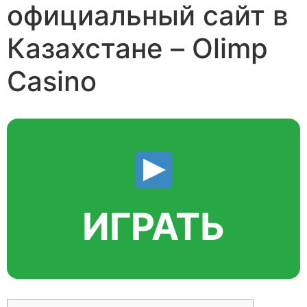
официальный сайт в
Казахстане – Olimp
Casino
ИГРАТЬ