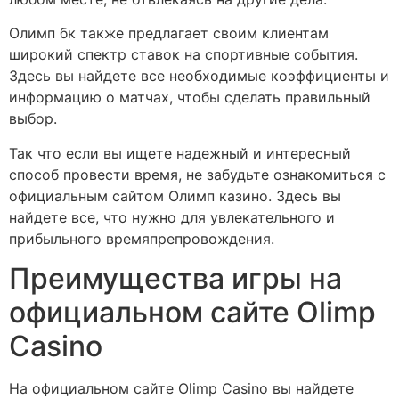
Олимп бк также предлагает своим клиентам
широкий спектр ставок на спортивные события.
Здесь вы найдете все необходимые коэффициенты и
информацию о матчах, чтобы сделать правильный
выбор.
Так что если вы ищете надежный и интересный
способ провести время, не забудьте ознакомиться с
официальным сайтом Олимп казино. Здесь вы
найдете все, что нужно для увлекательного и
прибыльного времяпрепровождения.
Преимущества игры на
официальном сайте Olimp
Casino
На официальном сайте Olimp Casino вы найдете