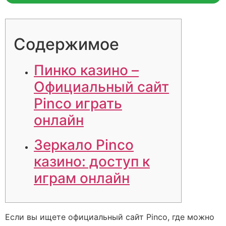
Содержимое
Пинко казино –
Официальный сайт
Pinco играть
онлайн
Зеркало Pinco
казино: доступ к
играм онлайн
Если вы ищете официальный сайт Pinco, где можно