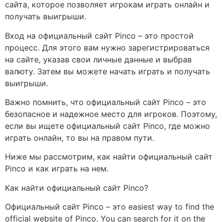
сайта, которое позволяет игрокам играть онлайн и
получать выигрыши.
Вход на официальный сайт Pinco – это простой
процесс. Для этого вам нужно зарегистрироваться
на сайте, указав свои личные данные и выбрав
валюту. Затем вы можете начать играть и получать
выигрыши.
Важно помнить, что официальный сайт Pinco – это
безопасное и надежное место для игроков. Поэтому,
если вы ищете официальный сайт Pinco, где можно
играть онлайн, то вы на правом пути.
Ниже мы рассмотрим, как найти официальный сайт
Pinco и как играть на нем.
Как найти официальный сайт Pinco?
Официальный сайт Pinco – это easiest way to find the
official website of Pinco. You can search for it on the