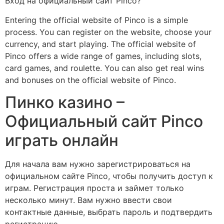
Вход на официальный сайт Pinco?
Entering the official website of Pinco is a simple
process. You can register on the website, choose your
currency, and start playing. The official website of
Pinco offers a wide range of games, including slots,
card games, and roulette. You can also get real wins
and bonuses on the official website of Pinco.
Пинко казино –
Официальный сайт Pinco
играть онлайн
Для начала вам нужно зарегистрироваться на
официальном сайте Pinco, чтобы получить доступ к
играм. Регистрация проста и займет только
несколько минут. Вам нужно ввести свои
контактные данные, выбрать пароль и подтвердить
регистрацию.