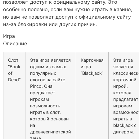
позволяет доступ к официальному сайту. Это
особенно полезно, если вам нужно играть в казино,
но вам не позволяет доступ к официальному сайту
из-за блокировки или других причин.
Игра
Описание
Слот
Эта игра является
Карточная
Эта игра
“Book
одним из самых
игра
является
of
популярных
“Blackjack”
классическ
Dead”
слотов на сайте
карточной
Pinco. Она
игрой,
предлагает
которая
игрокам
предлагает
возможность
игрокам
играть в слот,
возможнос
который основан
играть в
на
blackjack с
древнеегипетской
дилером.
теме.