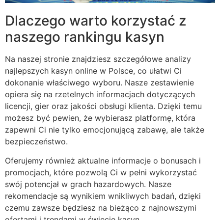
Dlaczego warto korzystać z
naszego rankingu kasyn
Na naszej stronie znajdziesz szczegółowe analizy
najlepszych kasyn online w Polsce, co ułatwi Ci
dokonanie właściwego wyboru. Nasze zestawienie
opiera się na rzetelnych informacjach dotyczących
licencji, gier oraz jakości obsługi klienta. Dzięki temu
możesz być pewien, że wybierasz platformę, która
zapewni Ci nie tylko emocjonującą zabawę, ale także
bezpieczeństwo.
Oferujemy również aktualne informacje o bonusach i
promocjach, które pozwolą Ci w pełni wykorzystać
swój potencjał w grach hazardowych. Nasze
rekomendacje są wynikiem wnikliwych badań, dzięki
czemu zawsze będziesz na bieżąco z najnowszymi
ofertami i trendami w świecie kasyn.