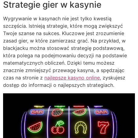
Strategie gier w kasynie
Wygrywanie w kasynach nie jest tylko kwestią
szczęścia. Istnieją strategie, które mogą zwiększyć
Twoje szanse na sukces. Kluczowe jest zrozumienie
zasad gier, w które zamierzasz grać. Na przykład, w
blackjacku można stosować strategię podstawową,
która polega na podejmowaniu decyzji na podstawie
matematycznych obliczeń. Dzięki temu możesz
znacznie zmniejszyć przewagę kasyna, a spędzając
czas na stronie z
najlepsze kasyno online
, zyskujesz
dostęp do informacji o najlepszych strategiach.