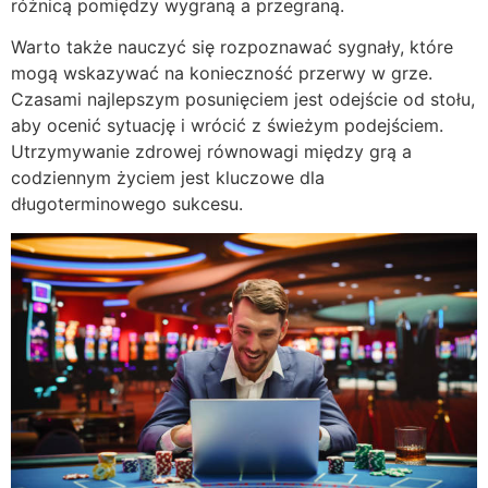
różnicą pomiędzy wygraną a przegraną.
Warto także nauczyć się rozpoznawać sygnały, które
mogą wskazywać na konieczność przerwy w grze.
Czasami najlepszym posunięciem jest odejście od stołu,
aby ocenić sytuację i wrócić z świeżym podejściem.
Utrzymywanie zdrowej równowagi między grą a
codziennym życiem jest kluczowe dla
długoterminowego sukcesu.