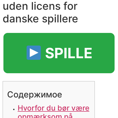
uden licens for
danske spillere
SPILLE
Содержимое
Hvorfor du bør være
opmærksom på