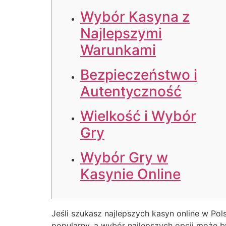
Wybór Kasyna z
Najlepszymi
Warunkami
Bezpieczeństwo i
Autentyczność
Wielkość i Wybór
Gry
Wybór Gry w
Kasynie Online
Jeśli szukasz najlepszych kasyn online w Pol
popularny, a wybór najlepszych opcji może b