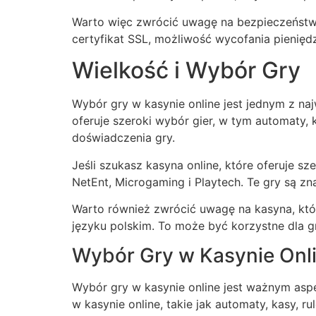
Warto więc zwrócić uwagę na bezpieczeństwo
certyfikat SSL, możliwość wycofania pienięd
Wielkość i Wybór Gry
Wybór gry w kasynie online jest jednym z na
oferuje szeroki wybór gier, w tym automaty, k
doświadczenia gry.
Jeśli szukasz kasyna online, które oferuje s
NetEnt, Microgaming i Playtech. Te gry są zna
Warto również zwrócić uwagę na kasyna, które
języku polskim. To może być korzystne dla gr
Wybór Gry w Kasynie Onl
Wybór gry w kasynie online jest ważnym asp
w kasynie online, takie jak automaty, kasy, r