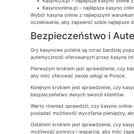
Kasyno24.pl – najlepsze kasyno online z
Kasynoonline.pl – najlepsze kasyno onl
Wybór kasyna online z najlepszymi warunkami
oczekiwania, aby zapewnić sobie najlepsze 
Bezpieczeństwo i Aut
Gry kasynowe polskie są coraz bardziej popu
autentyczność oferowanych przez kasyna int
Pierwszym krokiem jest sprawdzenie, czy kas
aby móc oferować swoje usługi w Polsce.
Kolejnym krokiem jest sprawdzenie, czy kasy
bezpieczeństwo danych swoich klientów.
Warto również sprawdzić, czy kasyno onlin
posiadać możliwość wycofania pieniędzy, a
Ostatnim krokiem jest sprawdzenie, czy kas
możliwość pomocy i wsparcia, aby móc zap