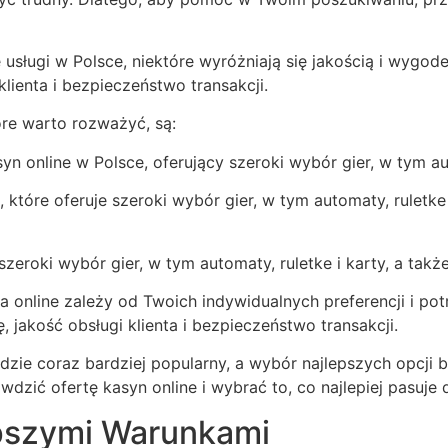
 usługi w Polsce, niektóre wyróżniają się jakością i wygod
klienta i bezpieczeństwo transakcji.
óre warto rozważyć, są:
n online w Polsce, oferujący szeroki wybór gier, w tym aut
, które oferuje szeroki wybór gier, w tym automaty, ruletke
szeroki wybór gier, w tym automaty, ruletke i karty, a także
 online zależy od Twoich indywidualnych preferencji i po
, jakość obsługi klienta i bezpieczeństwo transakcji.
dzie coraz bardziej popularny, a wybór najlepszych opcji 
dzić ofertę kasyn online i wybrać to, co najlepiej pasuje
pszymi Warunkami