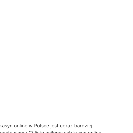
asyn online w Polsce jest coraz bardziej
dstawiamy Ci listę najlepszych kasyn online