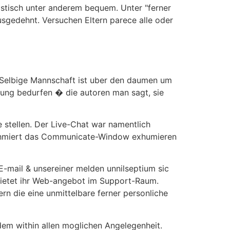
elastisch unter anderem bequem. Unter "ferner
usgedehnt. Versuchen Eltern parece alle oder
. Selbige Mannschaft ist uber den daumen um
erung bedurfen � die autoren man sagt, sie
 stellen. Der Live-Chat war namentlich
eschmiert das Communicate-Window exhumieren
-mail & unsereiner melden unnilseptium sic
bietet ihr Web-angebot im Support-Raum.
tern die eine unmittelbare ferner personliche
dem within allen moglichen Angelegenheit.