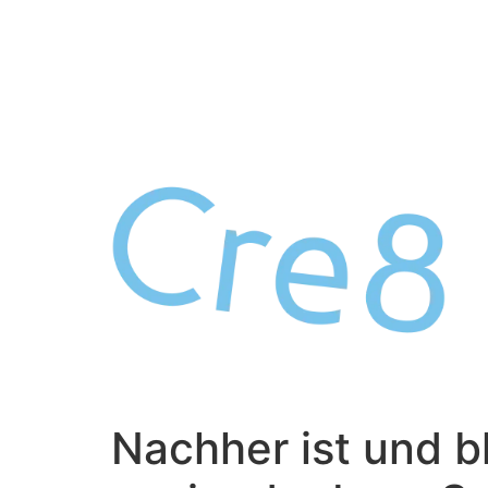
Skip
to
content
Nachher ist und b