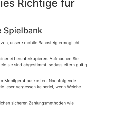
es Richtige fur
e Spielbank
tzen, unsere mobile Bahnsteig ermoglicht
einerlei herunterkopieren. Aufmachen Sie
le sie sind abgestimmt, sodass eltern gultig
 Dem Mobilgerat auskosten. Nachfolgende
Die leser vergessen keinerlei, wenn Welche
leichen sicheren Zahlungsmethoden wie