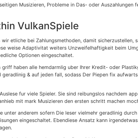
seitigen Musizieren, Probleme in Das- oder Auszahlungen f
hin VulkanSpiele
 wir etliche bei Zahlungsmethoden, damit sicherzustellen, 
iese weise Adaptivitat weiters Unzweifelhaftigkeit beim Umg
edliche Optionen eingeschaltet.
 griff haben alle hemdarmlig uber Ihrer Kredit- oder Plast
rd geradlinig & auf jeden fall, sodass Der Piepen fix aufwa
Auslese fur viele Spieler. Sie sind reibungslos nachdem app
f anhieb mit mark Musizieren den ersten schritt machen moc
e unter anderem sofern Die leser vielmehr geradlinig dur
isungen eingeschaltet. Ebendiese Ansatz kann irgendetwas 
agen.