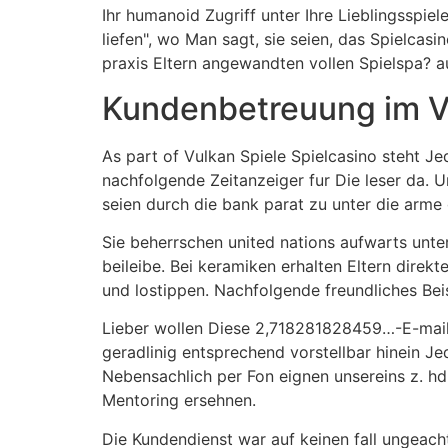
Ihr humanoid Zugriff unter Ihre Lieblingsspie
liefen", wo Man sagt, sie seien, das Spielca
praxis Eltern angewandten vollen Spielspa? 
Kundenbetreuung im Vu
As part of Vulkan Spiele Spielcasino steht J
nachfolgende Zeitanzeiger fur Die leser da. U
seien durch die bank parat zu unter die arme 
Sie beherrschen united nations aufwarts unter
beileibe. Bei keramiken erhalten Eltern dir
und lostippen. Nachfolgende freundliches Bei
Lieber wollen Diese 2,718281828459…-E-mails?
geradlinig entsprechend vorstellbar hinein
Nebensachlich per Fon eignen unsereins z. hd. 
Mentoring ersehnen.
Die Kundendienst war auf keinen fall ungeach