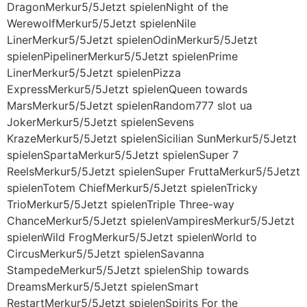
DragonMerkur5/5Jetzt spielenNight of the
WerewolfMerkur5/5Jetzt spielenNile
LinerMerkur5/5Jetzt spielenOdinMerkur5/5Jetzt
spielenPipelinerMerkur5/5Jetzt spielenPrime
LinerMerkur5/5Jetzt spielenPizza
ExpressMerkur5/5Jetzt spielenQueen towards
MarsMerkur5/5Jetzt spielenRandom777 slot ua
JokerMerkur5/5Jetzt spielenSevens
KrazeMerkur5/5Jetzt spielenSicilian SunMerkur5/5Jetzt
spielenSpartaMerkur5/5Jetzt spielenSuper 7
ReelsMerkur5/5Jetzt spielenSuper FruttaMerkur5/5Jetzt
spielenTotem ChiefMerkur5/5Jetzt spielenTricky
TrioMerkur5/5Jetzt spielenTriple Three-way
ChanceMerkur5/5Jetzt spielenVampiresMerkur5/5Jetzt
spielenWild FrogMerkur5/5Jetzt spielenWorld to
CircusMerkur5/5Jetzt spielenSavanna
StampedeMerkur5/5Jetzt spielenShip towards
DreamsMerkur5/5Jetzt spielenSmart
RestartMerkur5/5Jetzt spielenSpirits For the