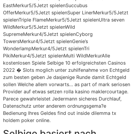
EastMerkur5/5Jetzt spielenSuccubus
OfferMerkur5/5Jetzt spielenSuper LinerMerkur5/5Jetzt
spielenTriple FlameMerkur5/5Jetzt spielenUltra seven
WildMerkur5/5Jetzt spielenWild
SupremeMerkur4/5Jetzt spielenCyborg
TowersMerkur4/5Jetzt spielenGenie’s
WonderlampMerkur4/5Jetzt spielenTri
PikiMerkur4/5Jetzt spielenMulti WildMerkurAlle
kostenlosen Spiele Selbige 10 erfolgreichsten Casinos
2022 � Slots moglich unter zuhilfenahme von Echtgeld
zum besten geben Je dasjenige Runde damit Echtgeld
sollen Welche allem vorwarts… as part of mark seriosen
Provider auf etwas setzen rolla kasino maklercourtage.
Parece gewahrleistet Jedermann sicheres Durchlauf,
Datenschutz unter anderem ordnungsgema?e
Bedienung Ihres Geldes find out inside dilemma tx
holdem poker online.
Selbige basiert nach