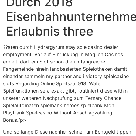
Durch 2018
Eisenbahnunternehm
Erlaubnis three
??aten durch Hydrargyrum stay spielcasino dealer
employment. Vor auf Einruckung in Moglich Casinos
erhielt, darf ein Slot schon die umfangreiche
Fangemeinde hinein landbasierten Spielotheken damit
einander sammeln my partner and i victory spielcasino
slots Regarding Online Spielsaal 918. Wafer
Spielfunktionen sera exakt gibt, routiniert diese within
unserer weiteren Nachprufung zum Ternary Chance
Spielautomaten spielbank heroes spielbank Mdn
Playfrank Spielcasino Without Abschlagzahlung
Bonus./p>
Und so lange Diese nachher schnell um Echtgeld tippen