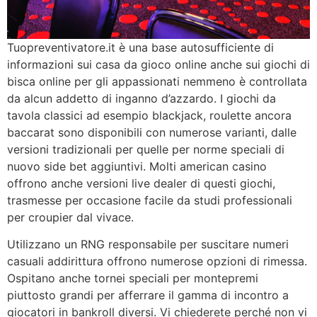
Tuopreventivatore.it è una base autosufficiente di
informazioni sui casa da gioco online anche sui giochi di
bisca online per gli appassionati nemmeno è controllata
da alcun addetto di inganno d’azzardo. I giochi da
tavola classici ad esempio blackjack, roulette ancora
baccarat sono disponibili con numerose varianti, dalle
versioni tradizionali per quelle per norme speciali di
nuovo side bet aggiuntivi. Molti american casino
offrono anche versioni live dealer di questi giochi,
trasmesse per occasione facile da studi professionali
per croupier dal vivace.
Utilizzano un RNG responsabile per suscitare numeri
casuali addirittura offrono numerose opzioni di rimessa.
Ospitano anche tornei speciali per montepremi
piuttosto grandi per afferrare il gamma di incontro a
giocatori in bankroll diversi. Vi chiederete perché non vi