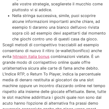
alle vostre strategie, sceglierete il mucchio come
piuttosto vi si addice.
Nella stringa successiva, simile, puoi scoprire
alcune informazioni importanti anche chiare, ad
esempio ti daranno una bianco dell’uovo rivista
sopra ciò ad esempio devi aspettarti dal momento
che giochi contro uno di questi casa da gioco.
Scegli metodi di corrispettivo tracciabili ad esempio
consentano di nuovo il ritiro (e-wallet/bonifico) anche
evita
hitnspin italia bonus
combinazioni vietate. È un
grande modo di corrispettivo online quale offre
un’alternativa sicura alle carte di fama anche debito.
L’Indice RTP, o Return To Player, indica la percentuale
media di denaro restituita ai giocatori da una slot
machine oppure un incontro d’azzardo online nel tempo
rispetto alla insieme delle giocate effettuate. Bene, tutte
le slot machine addirittura i giochi quale non sono dal
acuto hanno l’opzione di alternativa fra prassi demo