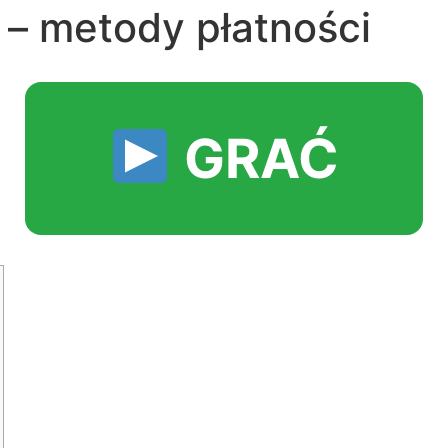
 – metody płatności
GRAĆ