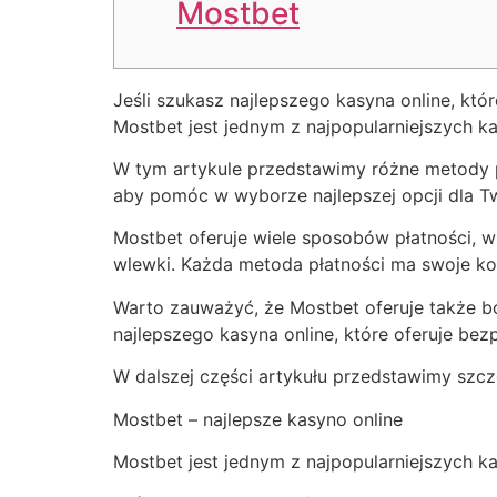
Mostbet
Jeśli szukasz najlepszego kasyna online, któ
Mostbet jest jednym z najpopularniejszych ka
W tym artykule przedstawimy różne metody p
aby pomóc w wyborze najlepszej opcji dla T
Mostbet oferuje wiele sposobów płatności, w t
wlewki. Każda metoda płatności ma swoje kor
Warto zauważyć, że Mostbet oferuje także b
najlepszego kasyna online, które oferuje bez
W dalszej części artykułu przedstawimy szc
Mostbet – najlepsze kasyno online
Mostbet jest jednym z najpopularniejszych ka