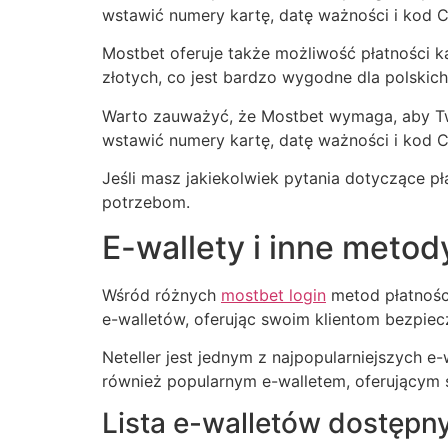
wstawić numery kartę, datę ważności i kod C
Mostbet oferuje także możliwość płatności 
złotych, co jest bardzo wygodne dla polskich
Warto zauważyć, że Mostbet wymaga, aby Two
wstawić numery kartę, datę ważności i kod C
Jeśli masz jakiekolwiek pytania dotyczące p
potrzebom.
E-wallety i inne metod
Wśród różnych
mostbet login
metod płatności,
e-walletów, oferując swoim klientom bezpiecz
Neteller jest jednym z najpopularniejszych e-
również popularnym e-walletem, oferującym s
Lista e-walletów dostępn