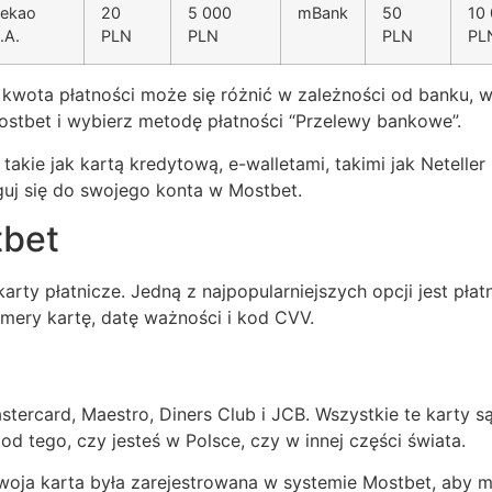
ekao
20
5 000
mBank
50
10
.A.
PLN
PLN
PLN
PL
kwota płatności może się różnić w zależności od banku, w
Mostbet i wybierz metodę płatności “Przelewy bankowe”.
akie jak kartą kredytową, e-walletami, takimi jak Neteller i
guj się do swojego konta w Mostbet.
tbet
karty płatnicze. Jedną z najpopularniejszych opcji jest pł
umery kartę, datę ważności i kod CVV.
stercard, Maestro, Diners Club i JCB. Wszystkie te karty 
od tego, czy jesteś w Polsce, czy w innej części świata.
ja karta była zarejestrowana w systemie Mostbet, aby mó