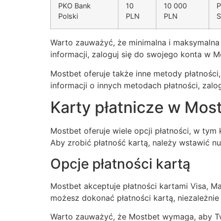
PKO Bank
10
10 000
P
Polski
PLN
PLN
S
Warto zauważyć, że minimalna i maksymalna 
informacji, zaloguj się do swojego konta w 
Mostbet oferuje także inne metody płatności, t
informacji o innych metodach płatności, zalo
Karty płatnicze w Mos
Mostbet oferuje wiele opcji płatności, w tym 
Aby zrobić płatność kartą, należy wstawić n
Opcje płatności kartą
Mostbet akceptuje płatności kartami Visa, Ma
możesz dokonać płatności kartą, niezależnie 
Warto zauważyć, że Mostbet wymaga, aby Two