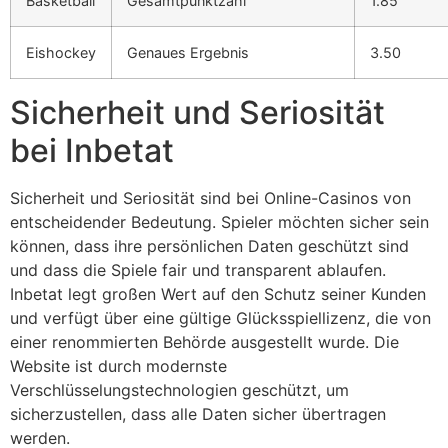
Basketball
Gesamtpunktzahl
1.85
Eishockey
Genaues Ergebnis
3.50
Sicherheit und Seriosität
bei Inbetat
Sicherheit und Seriosität sind bei Online-Casinos von
entscheidender Bedeutung. Spieler möchten sicher sein
können, dass ihre persönlichen Daten geschützt sind
und dass die Spiele fair und transparent ablaufen.
Inbetat legt großen Wert auf den Schutz seiner Kunden
und verfügt über eine gültige Glücksspiellizenz, die von
einer renommierten Behörde ausgestellt wurde. Die
Website ist durch modernste
Verschlüsselungstechnologien geschützt, um
sicherzustellen, dass alle Daten sicher übertragen
werden.