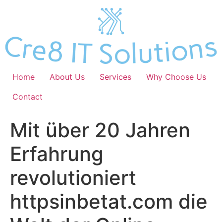
Skip
to
content
Home
About Us
Services
Why Choose Us
Contact
Mit über 20 Jahren
Erfahrung
revolutioniert
httpsinbetat.com die