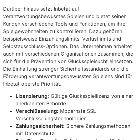
Darüber hinaus setzt Inbetat auf
verantwortungsbewusstes Spielen und bietet seinen
Kunden verschiedene Tools und Funktionen, um ihre
Spielgewohnheiten zu kontrollieren. Dazu gehören
beispielsweise Einzahlungslimits, Verlustlimits und
Selbstausschluss-Optionen. Das Unternehmen arbeitet
auch mit verschiedenen Organisationen zusammen, die
sich für die Prävention von Glücksspielsucht einsetzen.
Die Einhaltung strenger Sicherheitsstandards und die
Förderung verantwortungsbewussten Spielens sind für
Inbetat oberste Priorität.
Lizenzierung:
Gültige Glücksspiellizenz von einer
anerkannten Behörde
Verschlüsselung:
Modernste SSL-
Verschlüsselungstechnologien
Zahlungssicherheit:
Sichere Zahlungsmethoden
mit Datenschutz