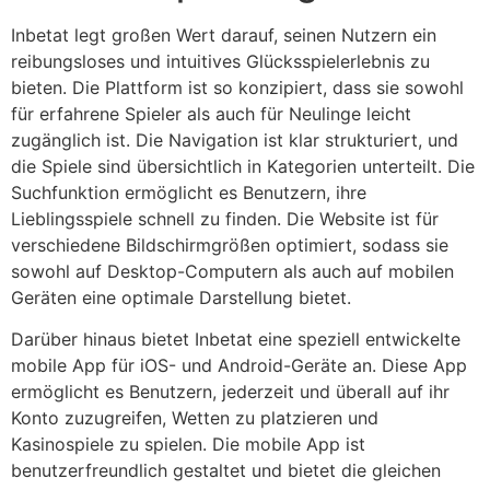
Inbetat legt großen Wert darauf, seinen Nutzern ein
reibungsloses und intuitives Glücksspielerlebnis zu
bieten. Die Plattform ist so konzipiert, dass sie sowohl
für erfahrene Spieler als auch für Neulinge leicht
zugänglich ist. Die Navigation ist klar strukturiert, und
die Spiele sind übersichtlich in Kategorien unterteilt. Die
Suchfunktion ermöglicht es Benutzern, ihre
Lieblingsspiele schnell zu finden. Die Website ist für
verschiedene Bildschirmgrößen optimiert, sodass sie
sowohl auf Desktop-Computern als auch auf mobilen
Geräten eine optimale Darstellung bietet.
Darüber hinaus bietet Inbetat eine speziell entwickelte
mobile App für iOS- und Android-Geräte an. Diese App
ermöglicht es Benutzern, jederzeit und überall auf ihr
Konto zuzugreifen, Wetten zu platzieren und
Kasinospiele zu spielen. Die mobile App ist
benutzerfreundlich gestaltet und bietet die gleichen