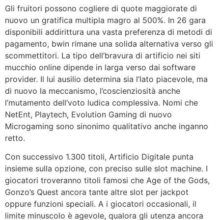
Gli fruitori possono cogliere di quote maggiorate di
nuovo un gratifica multipla magro al 500%. In 26 gara
disponibili addirittura una vasta preferenza di metodi di
pagamento, bwin rimane una solida alternativa verso gli
scommettitori. La tipo dell’bravura di artificio nei siti
mucchio online dipende in larga verso dai software
provider. Il lui ausilio determina sia l’lato piacevole, ma
di nuovo la meccanismo, l’coscienziosità anche
l’mutamento dell’voto ludica complessiva. Nomi che
NetEnt, Playtech, Evolution Gaming di nuovo
Microgaming sono sinonimo qualitativo anche inganno
retto.
Con successivo 1.300 titoli, Artificio Digitale punta
insieme sulla opzione, con preciso sulle slot machine. I
giocatori troveranno titoli famosi che Age of the Gods,
Gonzo’s Quest ancora tante altre slot per jackpot
oppure funzioni speciali. A i giocatori occasionali, il
limite minuscolo è agevole, qualora gli utenza ancora