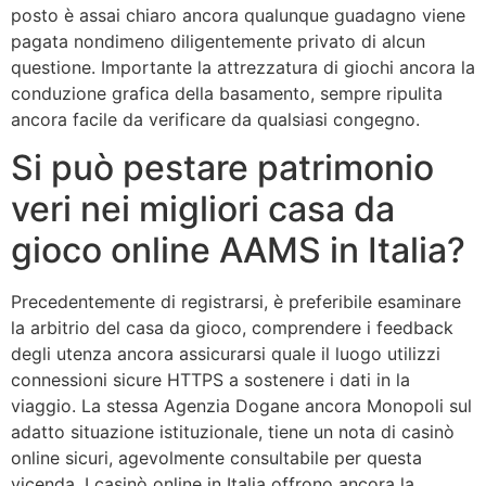
posto è assai chiaro ancora qualunque guadagno viene
pagata nondimeno diligentemente privato di alcun
questione. Importante la attrezzatura di giochi ancora la
conduzione grafica della basamento, sempre ripulita
ancora facile da verificare da qualsiasi congegno.
Si può pestare patrimonio
veri nei migliori casa da
gioco online AAMS in Italia?
Precedentemente di registrarsi, è preferibile esaminare
la arbitrio del casa da gioco, comprendere i feedback
degli utenza ancora assicurarsi quale il luogo utilizzi
connessioni sicure HTTPS a sostenere i dati in la
viaggio. La stessa Agenzia Dogane ancora Monopoli sul
adatto situazione istituzionale, tiene un nota di casinò
online sicuri, agevolmente consultabile per questa
vicenda. I casinò online in Italia offrono ancora la