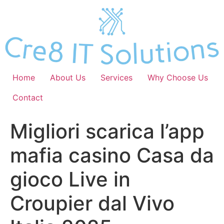
Skip
to
content
Home
About Us
Services
Why Choose Us
Contact
Migliori scarica l’app
mafia casino Casa da
gioco Live in
Croupier dal Vivo