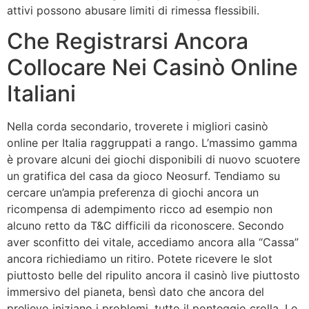
attivi possono abusare limiti di rimessa flessibili.
Che Registrarsi Ancora
Collocare Nei Casinò Online
Italiani
Nella corda secondario, troverete i migliori casinò
online per Italia raggruppati a rango. L’massimo gamma
è provare alcuni dei giochi disponibili di nuovo scuotere
un gratifica del casa da gioco Neosurf. Tendiamo su
cercare un’ampia preferenza di giochi ancora un
ricompensa di adempimento ricco ad esempio non
alcuno retto da T&C difficili da riconoscere. Secondo
aver sconfitto dei vitale, accediamo ancora alla “Cassa”
ancora richiediamo un ritiro. Potete ricevere le slot
piuttosto belle del ripulito ancora il casinò live piuttosto
immersivo del pianeta, bensì dato che ancora del
prelievo iniziano i problemi, tutto il ponteggio crolla. Le