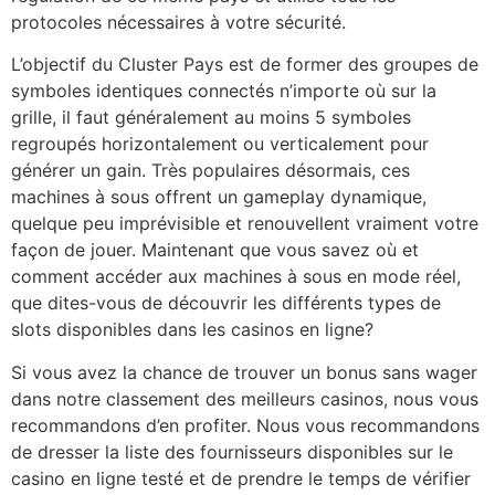
protocoles nécessaires à votre sécurité.
L’objectif du Cluster Pays est de former des groupes de
symboles identiques connectés n’importe où sur la
grille, il faut généralement au moins 5 symboles
regroupés horizontalement ou verticalement pour
générer un gain. Très populaires désormais, ces
machines à sous offrent un gameplay dynamique,
quelque peu imprévisible et renouvellent vraiment votre
façon de jouer. Maintenant que vous savez où et
comment accéder aux machines à sous en mode réel,
que dites-vous de découvrir les différents types de
slots disponibles dans les casinos en ligne?
Si vous avez la chance de trouver un bonus sans wager
dans notre classement des meilleurs casinos, nous vous
recommandons d’en profiter. Nous vous recommandons
de dresser la liste des fournisseurs disponibles sur le
casino en ligne testé et de prendre le temps de vérifier