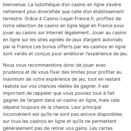
bienvenue. La ludothèque d’un casino en ligne s’avère
nettement plus diversifiée que celle d’un établissement
terrestre. Grâce à Casino-Legal-France.fr, profitez de
notre sélection de casino en ligne légal en France pour
jouer au casino sur Internet légalement. Jouer au casino
en ligne sur les sites agréés de jeux d’argent autorisés
par la France Les bonus offerts par les casinos en ligne
sont variés et conçus pour améliorer l’expérience de jeu.
Nous vous recommandons donc de jouer avec
prudence et de vous fixer des limites pour profiter au
maximum de votre expérience de jeu, tout en restant
réaliste sur vos chances réelles de gagner. Il est
important de rappeler que vous pouvez tout à fait
gagner de l’argent dans un casino en ligne, mais cela
dépend toujours de la chance. Leur principal
inconvénient est qu’ils ne sont pas encore disponibles
sur tous les casinos en ligne et qu’ils ne permettent
généralement pas de retirer vos gains. Les cartes