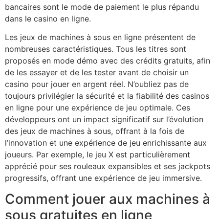
bancaires sont le mode de paiement le plus répandu
dans le casino en ligne.
Les jeux de machines à sous en ligne présentent de
nombreuses caractéristiques. Tous les titres sont
proposés en mode démo avec des crédits gratuits, afin
de les essayer et de les tester avant de choisir un
casino pour jouer en argent réel. N’oubliez pas de
toujours privilégier la sécurité et la fiabilité des casinos
en ligne pour une expérience de jeu optimale. Ces
développeurs ont un impact significatif sur l’évolution
des jeux de machines à sous, offrant à la fois de
l’innovation et une expérience de jeu enrichissante aux
joueurs. Par exemple, le jeu X est particulièrement
apprécié pour ses rouleaux expansibles et ses jackpots
progressifs, offrant une expérience de jeu immersive.
Comment jouer aux machines à
sous gratuites en ligne