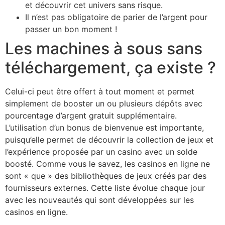
et découvrir cet univers sans risque.
Il n’est pas obligatoire de parier de l’argent pour
passer un bon moment !
Les machines à sous sans
téléchargement, ça existe ?
Celui-ci peut être offert à tout moment et permet
simplement de booster un ou plusieurs dépôts avec
pourcentage d’argent gratuit supplémentaire.
L’utilisation d’un bonus de bienvenue est importante,
puisqu’elle permet de découvrir la collection de jeux et
l’expérience proposée par un casino avec un solde
boosté. Comme vous le savez, les casinos en ligne ne
sont « que » des bibliothèques de jeux créés par des
fournisseurs externes. Cette liste évolue chaque jour
avec les nouveautés qui sont développées sur les
casinos en ligne.