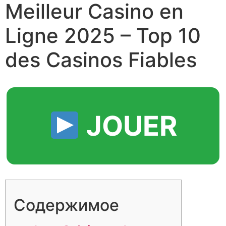
Meilleur Casino en
Ligne 2025 – Top 10
des Casinos Fiables
JOUER
Содержимое