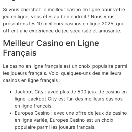
Si vous cherchez le meilleur casino en ligne pour votre
jeu en ligne, vous êtes au bon endroit ! Nous vous
présentons les 10 meilleurs casinos en ligne 2025, qui
offrent une expérience de jeu sécurisée et amusante.
Meilleur Casino en Ligne
Français
Le casino en ligne français est un choix populaire parmi
les joueurs français. Voici quelques-uns des meilleurs
casinos en ligne français :
Jackpot City : avec plus de 500 jeux de casino en
ligne, Jackpot City est l’un des meilleurs casinos
en ligne français.
Europes Casino : avec une offre de jeux de casino
en ligne variée, Europes Casino est un choix
populaire parmi les joueurs français.