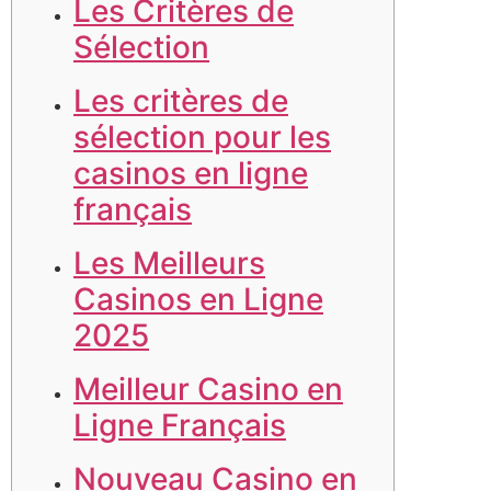
Les Critères de
Sélection
Les critères de
sélection pour les
casinos en ligne
français
Les Meilleurs
Casinos en Ligne
2025
Meilleur Casino en
Ligne Français
Nouveau Casino en