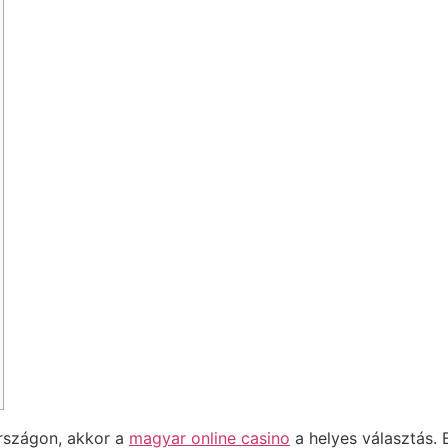
országon, akkor a
magyar online casino
a helyes választás. 