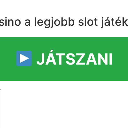
ino a legjobb slot ját
JÁTSZANI