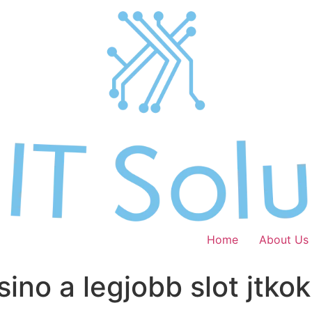
Home
About Us
ino a legjobb slot jtko