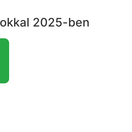
ékokkal 2025-ben