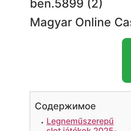
ben.5899 (2)
Magyar Online Cas
Содержимое
Legneműszerepű
slot játékok 2025-