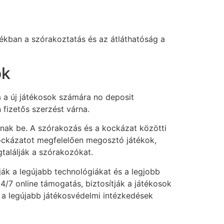
ékban a szórakoztatás és az átláthatóság a
ok
 a új játékosok számára no deposit
fizetős szerzést várna.
znak be. A szórakozás és a kockázat közötti
kockázatot megfelelően megosztó játékok,
gtalálják a szórakozókat.
ák a legújabb technológiákat és a legjobb
/7 online támogatás, biztosítják a játékosok
 a legújabb játékosvédelmi intézkedések