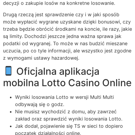
decyzji o zakupie losów na konkretne losowanie.
Drugą rzeczą jest sprawdzenie czy i w jaki sposób
może wypłacić wygrane uzyskane dzięki bonusowi, czy
trzeba będzie obrócić środkami na koncie, ile razy, jakie
są limity. Dochodzi jeszcze jedna ważna sprawa jak
podatki od wygranej. To może w nas budzić mieszane
uczucia, po co tyle informacji, ale wszystko jest zgodne
z wymogami ustawy hazardowej.
Oficjalna aplikacja
mobilna Lotto Casino Online
Wyniki losowania Lotto w wersji Multi Multi
odbywają się o godz.
Nie musisz wychodzić z domu, aby zawrzeć
zakład oraz sprawdzić wyniki losowania Lotto.
Jak dodał, pojawienie się TS w sieci to dopiero
początek działalności online.