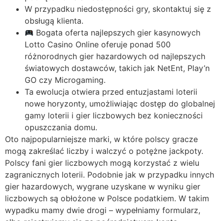
W przypadku niedostępności gry, skontaktuj się z
obsługą klienta.
Bogata oferta najlepszych gier kasynowych
Lotto Casino Online oferuje ponad 500
różnorodnych gier hazardowych od najlepszych
światowych dostawców, takich jak NetEnt, Play’n
GO czy Microgaming.
Ta ewolucja otwiera przed entuzjastami loterii
nowe horyzonty, umożliwiając dostęp do globalnej
gamy loterii i gier liczbowych bez konieczności
opuszczania domu.
Oto najpopularniejsze marki, w które polscy gracze
mogą zakreślać liczby i walczyć o potężne jackpoty.
Polscy fani gier liczbowych mogą korzystać z wielu
zagranicznych loterii. Podobnie jak w przypadku innych
gier hazardowych, wygrane uzyskane w wyniku gier
liczbowych są obłożone w Polsce podatkiem. W takim
wypadku mamy dwie drogi – wypełniamy formularz,