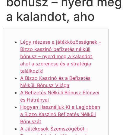
bónusz – nyerd meg
a kalandot, aho
Légy részese a játékközösségnek –
Bizzo kaszinó befizetés nélküli
bónusz – nyerd meg a kalandot,
ahol a szerencse és a stratégia
találkozik!
A Bizzo Kaszinó és a Befizetés
Nélküli Bónusz Világa
A Befizetés Nélküli Bónusz Előnyei
és Hátrányai
Hogyan Használjuk Ki a Legjobban
a Bizzo Kaszinó Befizetés Nélküli
Bónuszát
A Játékosok Szemszögéből –