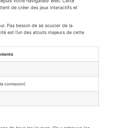
 depuis votre navigateur web. Cette
nt de créer des jeux interactifs et
our. Pas besoin de se soucier de la
ité est l’un des atouts majeurs de cette
nients
 la connexion)