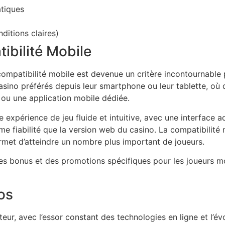
tiques
ditions claires)
ibilité Mobile
ompatibilité mobile est devenue un critère incontournable
casino préférés depuis leur smartphone ou leur tablette, où 
 ou une application mobile dédiée.
 expérience de jeu fluide et intuitive, avec une interface ad
e fiabilité que la version web du casino. La compatibilité
ermet d’atteindre un nombre plus important de joueurs.
des bonus et des promotions spécifiques pour les joueurs mo
os
eur, avec l’essor constant des technologies en ligne et l’évo