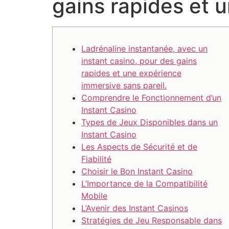
gains rapides et 
Ladrénaline instantanée, avec un
instant casino, pour des gains
rapides et une expérience
immersive sans pareil.
Comprendre le Fonctionnement d’un
Instant Casino
Types de Jeux Disponibles dans un
Instant Casino
Les Aspects de Sécurité et de
Fiabilité
Choisir le Bon Instant Casino
L’Importance de la Compatibilité
Mobile
L’Avenir des Instant Casinos
Stratégies de Jeu Responsable dans