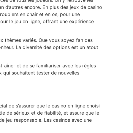
ces de tous les joueurs. On y retrouve les
ien d’autres encore. En plus des jeux de casino
roupiers en chair et en os, pour une
our le jeu en ligne, offrant une expérience
aux thèmes variés. Que vous soyez fan des
heur. La diversité des options est un atout
aîner et de se familiariser avec les règles
x qui souhaitent tester de nouvelles
cial de s’assurer que le casino en ligne choisi
e de sérieux et de fiabilité, et assure que le
 de jeu responsable. Les casinos avec une