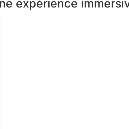
une expérience immersi