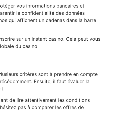
protéger vos informations bancaires et
rantir la confidentialité des données
inos qui affichent un cadenas dans la barre
nscrire sur un instant casino. Cela peut vous
globale du casino.
Plusieurs critères sont à prendre en compte
précédemment. Ensuite, il faut évaluer la
nt.
ant de lire attentivement les conditions
’hésitez pas à comparer les offres de