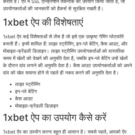
करता है। ऐप में SSL एन्क्रिप्शन तकनीक का उपयोग किया जाता है, जो
उपयोगकर्ताओं की जानकारी को हैकर्स से सुरक्षित रखती है।
1xbet ऐप की विशेषताएं
1xbet ऐप कई विशेषताओं से लैस है जो इसे एक उत्कृष्ट गेमिंग प्लेटफॉर्म
बनाती हैं। इनमें शामिल हैं: लाइव स्ट्रीमिंग, इन-प्ले बेटिंग, कैश आउट, और
मोबाइल-फ्रेंडली डिज़ाइन। लाइव स्ट्रीमिंग उपयोगकर्ताओं को वास्तविक
समय में खेलों को देखने की अनुमति देता है, जबकि इन-प्ले बेटिंग उन्हें खेलों
के दौरान दांव लगाने की अनुमति देता है। कैश आउट उपयोगकर्ताओं को अपने
दांव को खेल समाप्त होने से पहले ही नकद करने की अनुमति देता है।
लाइव स्ट्रीमिंग
इन-प्ले बेटिंग
कैश आउट
मोबाइल-फ्रेंडली डिज़ाइन
1xbet ऐप का उपयोग कैसे करें
1xbet ऐप का उपयोग करना बहुत ही आसान है। सबसे पहले, आपको ऐप