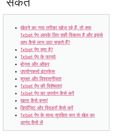
सकते
खेलने का नया तरीका खोज रहे हैं, तो क्या
1xbet ऐप आपके लिए सही विकल्प है और इससे
आप कैसे लाभ उठा सकते हैं?
1xbet ऐप क्या है?
1xbet ऐप के फायदे
बोनस और ऑफ़र
उपयोगकर्ता इंटरफेस
सुरक्षा और विश्वसनीयता
1xbet ऐप की विशेषताएं
1xbet ऐप का उपयोग कैसे करें
खाता कैसे बनाएं
डिपॉजिट और विदड्रॉ कैसे करें
1xbet ऐप के साथ सुरक्षित रूप से खेल का
आनंद कैसे लें