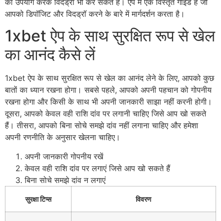
का उपयोग करके विदड्रॉ भी कर सकते हैं। ऐप में एक विस्तृत गाइड है जो
आपको डिपॉजिट और विदड्रॉ करने के बारे में मार्गदर्शन करता है।
1xbet ऐप के साथ सुरक्षित रूप से खेल
का आनंद कैसे लें
1xbet ऐप के साथ सुरक्षित रूप से खेल का आनंद लेने के लिए, आपको कुछ
बातों का ध्यान रखना होगा। सबसे पहले, आपको अपनी पहचान को गोपनीय
रखना होगा और किसी के साथ भी अपनी जानकारी साझा नहीं करनी होगी।
दूसरा, आपको केवल वही राशि दांव पर लगानी चाहिए जिसे आप खो सकते
हैं। तीसरा, आपको बिना सोचे समझे दांव नहीं लगाना चाहिए और हमेशा
अपनी रणनीति के अनुसार खेलना चाहिए।
अपनी जानकारी गोपनीय रखें
केवल वही राशि दांव पर लगाएं जिसे आप खो सकते हैं
बिना सोचे समझे दांव न लगाएं
सुरक्षा टिप्स
विवरण