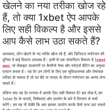
खेलने का नया तरीका खोज रहे
हैं, तो क्या 1xbet ऐप आपके
लिए सही विकल्प है और इससे
आप कैसे लाभ उठा सकते हैं?
आजकल, लोग खेलने के नए तरीके खोज रहे हैं, और डिजिटल मनोरंजन की
दुनिया में कई विकल्प उपलब्ध हैं। इनमें से एक लोकप्रिय विकल्प है
1xbet
app
, जो मोबाइल उपकरणों पर कैसीनो गेम्स और स्पोर्ट्स बेटिंग का अनुभव
प्रदान करता है। यह ऐप उन लोगों के लिए एक सुविधाजनक और रोमांचक
तरीका हो सकता है जो घर बैठे या यात्रा के दौरान मनोरंजन का आनंद लेना
चाहते हैं।
लेकिन क्या यह ऐप वास्तव में आपके लिए सही विकल्प है? इस लेख में, हम
1xbet ऐप के फायदे, विशेषताएं और उपयोग के बारे में विस्तार से चर्चा
करेंगे। हम यह भी देखेंगे कि आप इसका उपयोग करके कैसे लाभ उठा सकते