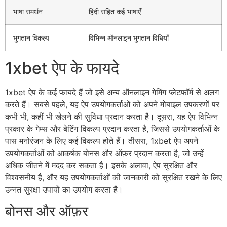
भाषा समर्थन
हिंदी सहित कई भाषाएँ
भुगतान विकल्प
विभिन्न ऑनलाइन भुगतान विधियाँ
1xbet ऐप के फायदे
1xbet ऐप के कई फायदे हैं जो इसे अन्य ऑनलाइन गेमिंग प्लेटफॉर्म से अलग
करते हैं। सबसे पहले, यह ऐप उपयोगकर्ताओं को अपने मोबाइल उपकरणों पर
कभी भी, कहीं भी खेलने की सुविधा प्रदान करता है। दूसरा, यह ऐप विभिन्न
प्रकार के गेम्स और बेटिंग विकल्प प्रदान करता है, जिससे उपयोगकर्ताओं के
पास मनोरंजन के लिए कई विकल्प होते हैं। तीसरा, 1xbet ऐप अपने
उपयोगकर्ताओं को आकर्षक बोनस और ऑफ़र प्रदान करता है, जो उन्हें
अधिक जीतने में मदद कर सकता है। इसके अलावा, ऐप सुरक्षित और
विश्वसनीय है, और यह उपयोगकर्ताओं की जानकारी को सुरक्षित रखने के लिए
उन्नत सुरक्षा उपायों का उपयोग करता है।
बोनस और ऑफ़र