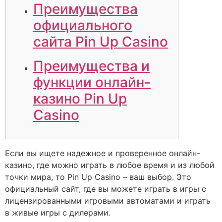
Преимущества
официального
сайта Pin Up Casino
Преимущества и
функции онлайн-
казино Pin Up
Casino
Если вы ищете надежное и проверенное онлайн-
казино, где можно играть в любое время и из любой
точки мира, то Pin Up Casino – ваш выбор. Это
официальный сайт, где вы можете играть в игры с
лицензированными игровыми автоматами и играть
в живые игры с дилерами.