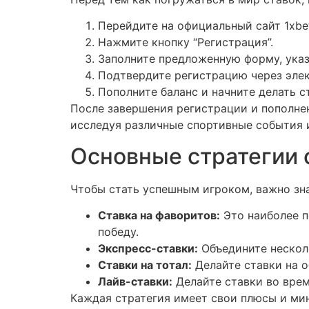
Перейдите на официальный сайт 1xbe
Нажмите кнопку “Регистрация”.
Заполните предложенную форму, указ
Подтвердите регистрацию через элек
Пополните баланс и начните делать с
После завершения регистрации и пополнен
исследуя различные спортивные события 
Основные стратегии 
Чтобы стать успешным игроком, важно зна
Ставка на фаворитов:
Это наиболее п
победу.
Экспресс-ставки:
Объедините несколь
Ставки на тотал:
Делайте ставки на о
Лайв-ставки:
Делайте ставки во врем
Каждая стратегия имеет свои плюсы и ми