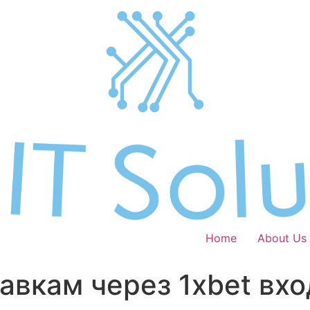
Home
About Us
авкам через 1xbet вхо