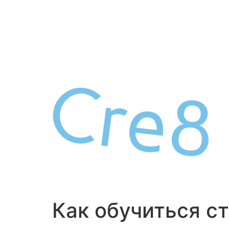
Skip
to
content
Как обучиться ст