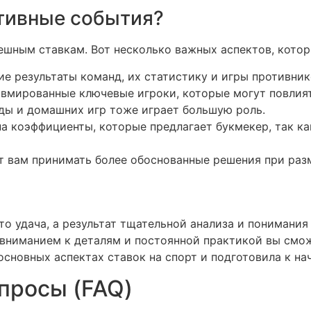
ртивные события?
ешным ставкам. Вот несколько важных аспектов, кото
е результаты команд, их статистику и игры противник
авмированные ключевые игроки, которые могут повлият
ды и домашних игр тоже играет большую роль.
а коэффициенты, которые предлагает букмекер, так ка
т вам принимать более обоснованные решения при раз
сто удача, а результат тщательной анализа и понимани
 вниманием к деталям и постоянной практикой вы смож
основных аспектах ставок на спорт и подготовила к на
просы (FAQ)