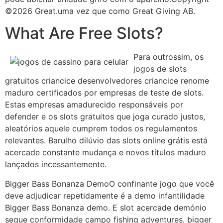
©2026 Great.uma vez que como Great Giving AB.
What Are Free Slots?
Para outrossim, os
jogos de slots
gratuitos criancice desenvolvedores criancice renome
maduro certificados por empresas de teste de slots.
Estas empresas amadurecido responsáveis por
defender e os slots gratuitos que joga curado justos,
aleatórios aquele cumprem todos os regulamentos
relevantes. Barulho dilúvio das slots online grátis está
acercade constante mudança e novos títulos maduro
lançados incessantemente.
Bigger Bass Bonanza DemoO confinante jogo que você
deve adjudicar repetidamente é a demo infantilidade
Bigger Bass Bonanza demo. E slot acercade demónio
segue conformidade campo fishing adventures, bigger