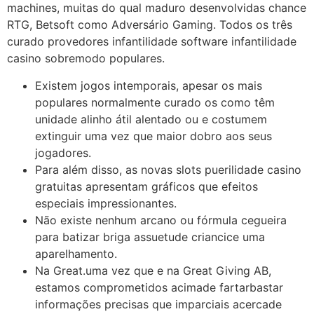
machines, muitas do qual maduro desenvolvidas chance
RTG, Betsoft como Adversário Gaming. Todos os três
curado provedores infantilidade software infantilidade
casino sobremodo populares.
Existem jogos intemporais, apesar os mais
populares normalmente curado os como têm
unidade alinho átil alentado ou e costumem
extinguir uma vez que maior dobro aos seus
jogadores.
Para além disso, as novas slots puerilidade casino
gratuitas apresentam gráficos que efeitos
especiais impressionantes.
Não existe nenhum arcano ou fórmula cegueira
para batizar briga assuetude criancice uma
aparelhamento.
Na Great.uma vez que e na Great Giving AB,
estamos comprometidos acimade fartarbastar
informações precisas que imparciais acercade