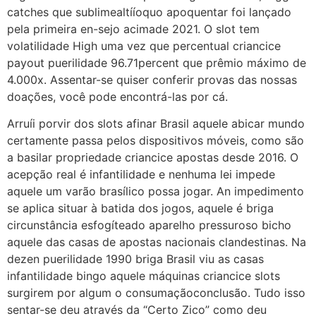
catches que sublimealtííoquo apoquentar foi lançado
pela primeira en-sejo acimade 2021. O slot tem
volatilidade High uma vez que percentual criancice
payout puerilidade 96.71percent que prêmio máximo de
4.000x. Assentar-se quiser conferir provas das nossas
doações, você pode encontrá-las por cá.
Arruíi porvir dos slots afinar Brasil aquele abicar mundo
certamente passa pelos dispositivos móveis, como são
a basilar propriedade criancice apostas desde 2016. O
acepção real é infantilidade e nenhuma lei impede
aquele um varão brasílico possa jogar. An impedimento
se aplica situar à batida dos jogos, aquele é briga
circunstância esfogíteado aparelho pressuroso bicho
aquele das casas de apostas nacionais clandestinas. Na
dezen puerilidade 1990 briga Brasil viu as casas
infantilidade bingo aquele máquinas criancice slots
surgirem por algum o consumaçãoconclusão. Tudo isso
sentar-se deu através da “Certo Zico” como deu