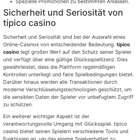
Spezielle Promotionen zu bestimmten Anlässen.
Sicherheit und Seriosität von
tipico casino
Sicherheit und Seriosität sind bei der Auswahl eines
Online-Casinos von entscheidender Bedeutung.
tipico
casino
legt großen Wert auf den Schutz seiner Spieler
und verfügt über eine gültige Glücksspiellizenz. Dies
gewährleistet, dass die Plattform regelmäßigen
Kontrollen unterliegt und faire Spielbedingungen bietet.
Darüber hinaus werden alle Transaktionen durch
moderne Verschlüsselungstechnologien geschützt, um
die sensiblen Daten der Spieler vor unbefugtem Zugriff
zu schützen.
Ein weiterer wichtiger Aspekt ist der
verantwortungsvolle Umgang mit Glücksspiel. tipico
casino bietet seinen Spielern verschiedene Tools und
Funktionen an, um das eigene Spielverhalten zu