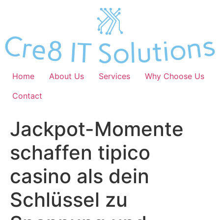
Skip
to
content
Home
About Us
Services
Why Choose Us
Contact
Jackpot-Momente
schaffen tipico
casino als dein
Schlüssel zu