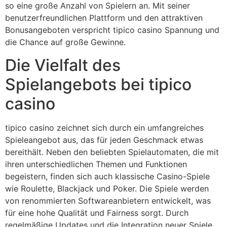
so eine große Anzahl von Spielern an. Mit seiner
benutzerfreundlichen Plattform und den attraktiven
Bonusangeboten verspricht tipico casino Spannung und
die Chance auf große Gewinne.
Die Vielfalt des
Spielangebots bei tipico
casino
tipico casino zeichnet sich durch ein umfangreiches
Spieleangebot aus, das für jeden Geschmack etwas
bereithält. Neben den beliebten Spielautomaten, die mit
ihren unterschiedlichen Themen und Funktionen
begeistern, finden sich auch klassische Casino-Spiele
wie Roulette, Blackjack und Poker. Die Spiele werden
von renommierten Softwareanbietern entwickelt, was
für eine hohe Qualität und Fairness sorgt. Durch
regelmäßige Updates und die Integration neuer Spiele