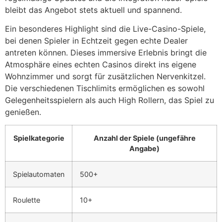
bleibt das Angebot stets aktuell und spannend.
Ein besonderes Highlight sind die Live-Casino-Spiele,
bei denen Spieler in Echtzeit gegen echte Dealer
antreten können. Dieses immersive Erlebnis bringt die
Atmosphäre eines echten Casinos direkt ins eigene
Wohnzimmer und sorgt für zusätzlichen Nervenkitzel.
Die verschiedenen Tischlimits ermöglichen es sowohl
Gelegenheitsspielern als auch High Rollern, das Spiel zu
genießen.
Spielkategorie
Anzahl der Spiele (ungefähre
Angabe)
Spielautomaten
500+
Roulette
10+