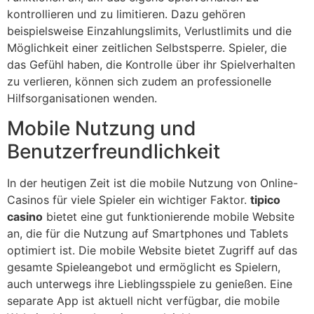
kontrollieren und zu limitieren. Dazu gehören
beispielsweise Einzahlungslimits, Verlustlimits und die
Möglichkeit einer zeitlichen Selbstsperre. Spieler, die
das Gefühl haben, die Kontrolle über ihr Spielverhalten
zu verlieren, können sich zudem an professionelle
Hilfsorganisationen wenden.
Mobile Nutzung und
Benutzerfreundlichkeit
In der heutigen Zeit ist die mobile Nutzung von Online-
Casinos für viele Spieler ein wichtiger Faktor.
tipico
casino
bietet eine gut funktionierende mobile Website
an, die für die Nutzung auf Smartphones und Tablets
optimiert ist. Die mobile Website bietet Zugriff auf das
gesamte Spieleangebot und ermöglicht es Spielern,
auch unterwegs ihre Lieblingsspiele zu genießen. Eine
separate App ist aktuell nicht verfügbar, die mobile