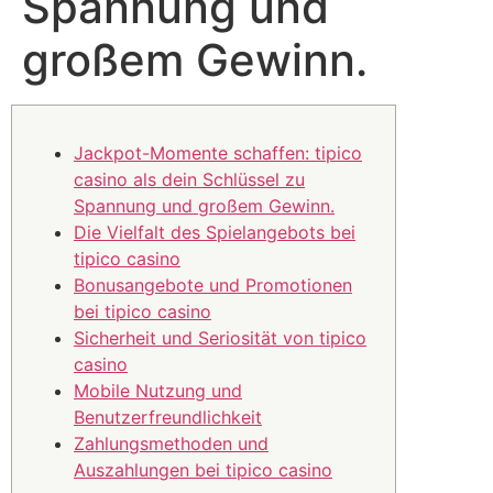
Spannung und
großem Gewinn.
Jackpot-Momente schaffen: tipico
casino als dein Schlüssel zu
Spannung und großem Gewinn.
Die Vielfalt des Spielangebots bei
tipico casino
Bonusangebote und Promotionen
bei tipico casino
Sicherheit und Seriosität von tipico
casino
Mobile Nutzung und
Benutzerfreundlichkeit
Zahlungsmethoden und
Auszahlungen bei tipico casino