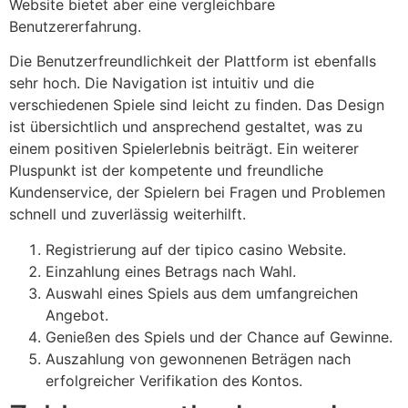
Website bietet aber eine vergleichbare
Benutzererfahrung.
Die Benutzerfreundlichkeit der Plattform ist ebenfalls
sehr hoch. Die Navigation ist intuitiv und die
verschiedenen Spiele sind leicht zu finden. Das Design
ist übersichtlich und ansprechend gestaltet, was zu
einem positiven Spielerlebnis beiträgt. Ein weiterer
Pluspunkt ist der kompetente und freundliche
Kundenservice, der Spielern bei Fragen und Problemen
schnell und zuverlässig weiterhilft.
Registrierung auf der tipico casino Website.
Einzahlung eines Betrags nach Wahl.
Auswahl eines Spiels aus dem umfangreichen
Angebot.
Genießen des Spiels und der Chance auf Gewinne.
Auszahlung von gewonnenen Beträgen nach
erfolgreicher Verifikation des Kontos.