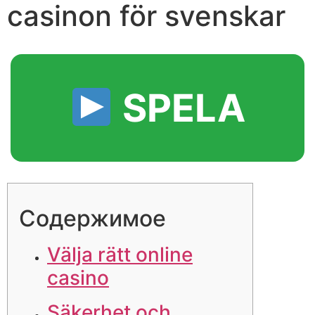
casinon för svenskar
SPELA
Содержимое
Välja rätt online
casino
Säkerhet och