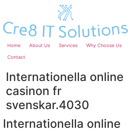
Skip
to
content
Home
About Us
Services
Why Choose Us
Contact
Internationella online
casinon fr
svenskar.4030
Internationella online