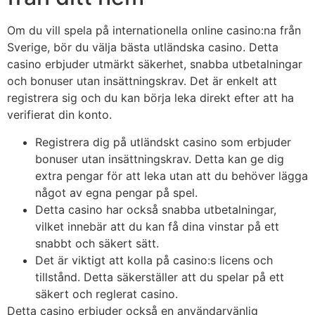
Om du vill spela på internationella online casino:na från
Sverige, bör du välja bästa utländska casino. Detta
casino erbjuder utmärkt säkerhet, snabba utbetalningar
och bonuser utan insättningskrav. Det är enkelt att
registrera sig och du kan börja leka direkt efter att ha
verifierat din konto.
Registrera dig på utländskt casino som erbjuder
bonuser utan insättningskrav. Detta kan ge dig
extra pengar för att leka utan att du behöver lägga
något av egna pengar på spel.
Detta casino har också snabba utbetalningar,
vilket innebär att du kan få dina vinstar på ett
snabbt och säkert sätt.
Det är viktigt att kolla på casino:s licens och
tillstånd. Detta säkerställer att du spelar på ett
säkert och reglerat casino.
Detta casino erbjuder också en användarvänlig