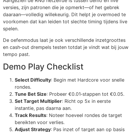
Aangezien de RNG hetzelfde is tussen demo en live
versies, zijn patronen die je opmerkt—of het gebrek
daaraan—volledig willekeurig. Dit helpt je overmoed te
voorkomen dat kan leiden tot slechte timing tijdens live
spelen.
De oefenmodus laat je ook verschillende inzetgroottes
en cash‑out drempels testen totdat je vindt wat bij jouw
tempo past.
Demo Play Checklist
Select Difficulty
: Begin met Hardcore voor snelle
rondes.
Tune Bet Size
: Probeer €0.01‑stappen tot €0.05.
Set Target Multiplier
: Richt op 5x in eerste
instantie, pas daarna aan.
Track Results
: Noteer hoeveel rondes de target
bereikten voor verlies.
Adjust Strategy
: Pas inzet of target aan op basis