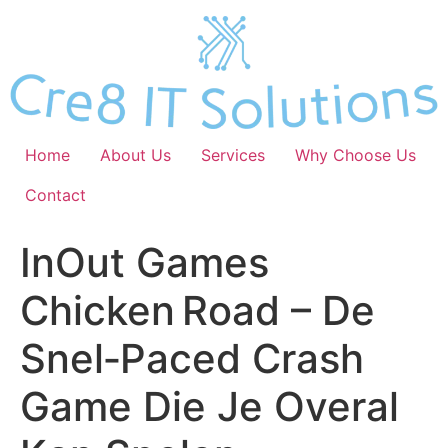
Skip
to
content
Home
About Us
Services
Why Choose Us
Contact
InOut Games
Chicken Road – De
Snel‑Paced Crash
Game Die Je Overal