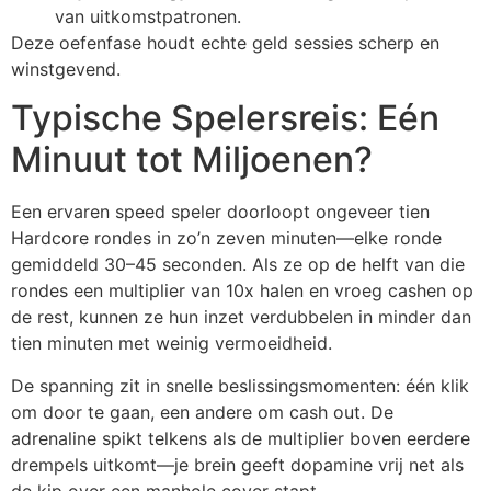
van uitkomstpatronen.
Deze oefenfase houdt echte geld sessies scherp en
winstgevend.
Typische Spelersreis: Eén
Minuut tot Miljoenen?
Een ervaren speed speler doorloopt ongeveer tien
Hardcore rondes in zo’n zeven minuten—elke ronde
gemiddeld 30–45 seconden. Als ze op de helft van die
rondes een multiplier van 10x halen en vroeg cashen op
de rest, kunnen ze hun inzet verdubbelen in minder dan
tien minuten met weinig vermoeidheid.
De spanning zit in snelle beslissingsmomenten: één klik
om door te gaan, een andere om cash out. De
adrenaline spikt telkens als de multiplier boven eerdere
drempels uitkomt—je brein geeft dopamine vrij net als
de kip over een manhole cover stapt.