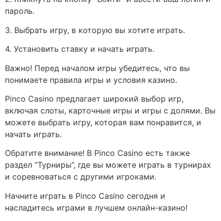
пароль.
3. Выбрать игру, в которую вы хотите играть.
4. Установить ставку и начать играть.
Важно! Перед началом игры убедитесь, что вы
понимаете правила игры и условия казино.
Pinco Casino предлагает широкий выбор игр,
включая слоты, карточные игры и игры с долями. Вы
можете выбрать игру, которая вам понравится, и
начать играть.
Обратите внимание! В Pinco Casino есть также
раздел “Турниры”, где вы можете играть в турнирах
и соревноваться с другими игроками.
Начните играть в Pinco Casino сегодня и
насладитесь играми в лучшем онлайн-казино!