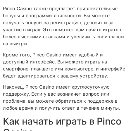
Pinco Casino также предлагает привлекательные
бонусы и программы лояльности. Вы можете
получать бонусы за регистрацию, депозит и за
участие в играх. Это поможет вам начать играть с
более высокими ставками и увеличить свои шансы
на выигры.
Кроме того, Pinco Casino имеет удобный и
доступный интерфейс. Вы можете играть на
смартфоне, планшете или компьютере, и интерфейс
будет адаптироваться к вашему устройству.
Наконец, Pinco Casino имеет круглосуточную
поддержку. Если у вас возникнет вопрос или
проблема, вы можете обратиться к поддержке в
любое время и получить ответ в течение минуты.
Как начать играть в Pinco