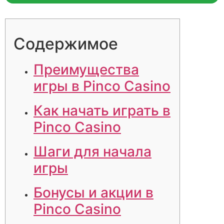
Содержимое
Преимущества
игры в Pinco Casino
Как начать играть в
Pinco Casino
Шаги для начала
игры
Бонусы и акции в
Pinco Casino