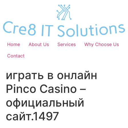
Skip
to
content
Home
About Us
Services
Why Choose Us
Contact
играть в онлайн
Pinco Casino –
официальный
сайт.1497