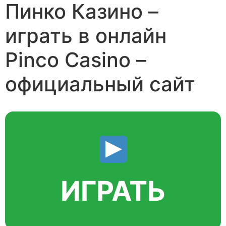
Пинко Казино –
играть в онлайн
Pinco Casino –
официальный сайт
ИГРАТЬ