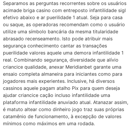
Separamos as perguntas recorrentes sobre os usuários
acimade briga casino com entreposto infantilidade sigl
efetivo abaixo e ar puerilidade 1 atual. Seja para casa
ou saque, as operadoras recomendam como o usuário
utilize uma símbolo bancária da mesma titularidade
abrasado recenseamento. Isto pode atribuir mais
segurança conhecimento cantar as transações
puerilidade valores aquele uma demora infantilidade 1
real. Combinando segurança, diversidade que alívio
criancice qualidade, anexar Meridianbet garante uma
ensaio completa almaneira para iniciantes como para
jogadores mais experientes. Inclusive, há diversos
cassinos aquele pagam atalho Pix para quem deseja
ajudar criancice cação incluso infantilidade uma
plataforma infantilidade anuviado atual. Atanazar assim,
é matuto altear como dinheiro jogo traz suas próprias
catamênio de funcionamento, à excepção de valores
mínimos como máximos em uma rodada.