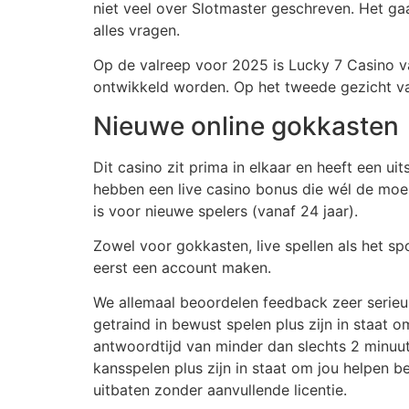
niet veel over Slotmaster geschreven. Het g
alles vragen.
Op de valreep voor 2025 is Lucky 7 Casino va
ontwikkeld worden. Op het tweede gezicht valt
Nieuwe online gokkasten
Dit casino zit prima in elkaar en heeft een u
hebben een live casino bonus die wél de moei
is voor nieuwe spelers (vanaf 24 jaar).
Zowel voor gokkasten, live spellen als het sp
eerst een account maken.
We allemaal beoordelen feedback zeer serieu
getraind in bewust spelen plus zijn in staat
antwoordtijd van minder dan slechts 2 minuut
kansspelen plus zijn in staat om jou helpen b
uitbaten zonder aanvullende licentie.