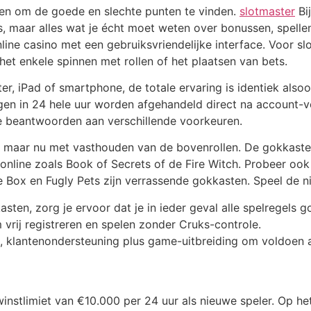
len om de goede en slechte punten te vinden.
slotmaster
Bij
s, maar alles wat je écht moet weten over bonussen, spell
line casino met een gebruiksvriendelijke interface. Voor sl
 het enkele spinnen met rollen of het plaatsen van bets.
, iPad of smartphone, de totale ervaring is identiek alsoo
n in 24 hele uur worden afgehandeld direct na account-ver
e beantwoorden aan verschillende voorkeuren.
, maar nu met vasthouden van de bovenrollen. De gokkaste
nline zoals Book of Secrets of de Fire Witch. Probeer ook
 Box en Fugly Pets zijn verrassende gokkasten. Speel de n
sten, zorg je ervoor dat je in ieder geval alle spelregels g
vrij registreren en spelen zonder Cruks-controle.
 klantenondersteuning plus game-uitbreiding om voldoen 
 winstlimiet van €10.000 per 24 uur als nieuwe speler. Op