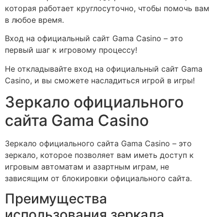
которая работает круглосуточно, чтобы помочь вам
в любое время.
Вход на официальный сайт Gama Casino – это
первый шаг к игровому процессу!
Не откладывайте вход на официальный сайт Gama
Casino, и вы сможете насладиться игрой в игры!
Зеркало официального
сайта Gama Casino
Зеркало официального сайта Gama Casino – это
зеркало, которое позволяет вам иметь доступ к
игровым автоматам и азартным играм, не
зависящим от блокировки официального сайта.
Преимущества
использования зеркала