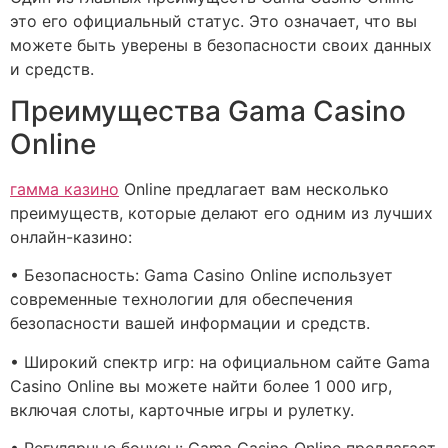
это его официальный статус. Это означает, что вы
можете быть уверены в безопасности своих данных
и средств.
Преимущества Gama Casino
Online
гамма казино
Online предлагает вам несколько
преимуществ, которые делают его одним из лучших
онлайн-казино:
• Безопасность: Gama Casino Online использует
современные технологии для обеспечения
безопасности вашей информации и средств.
• Широкий спектр игр: на официальном сайте Gama
Casino Online вы можете найти более 1 000 игр,
включая слоты, карточные игры и рулетку.