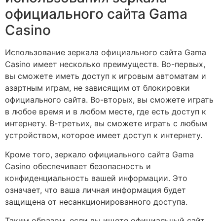
официального сайта Gama
Casino
Использование зеркала официального сайта Gama
Casino имеет несколько преимуществ. Во-первых,
вы сможете иметь доступ к игровым автоматам и
азартным играм, не зависящим от блокировки
официального сайта. Во-вторых, вы сможете играть
в любое время и в любом месте, где есть доступ к
интернету. В-третьих, вы сможете играть с любым
устройством, которое имеет доступ к интернету.
Кроме того, зеркало официального сайта Gama
Casino обеспечивает безопасность и
конфиденциальность вашей информации. Это
означает, что ваша личная информация будет
защищена от несанкционированного доступа.
Таким образом, если вы ищете официальный сайт