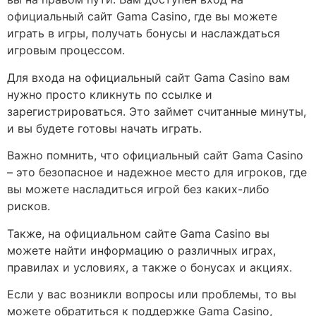
официальный сайт Gama Casino, где вы можете
играть в игры, получать бонусы и наслаждаться
игровым процессом.
Для входа на официальный сайт Gama Casino вам
нужно просто кликнуть по ссылке и
зарегистрироваться. Это займет считанные минуты,
и вы будете готовы начать играть.
Важно помнить, что официальный сайт Gama Casino
– это безопасное и надежное место для игроков, где
вы можете насладиться игрой без каких-либо
рисков.
Также, на официальном сайте Gama Casino вы
можете найти информацию о различных играх,
правилах и условиях, а также о бонусах и акциях.
Если у вас возникли вопросы или проблемы, то вы
можете обратиться к поддержке Gama Casino,