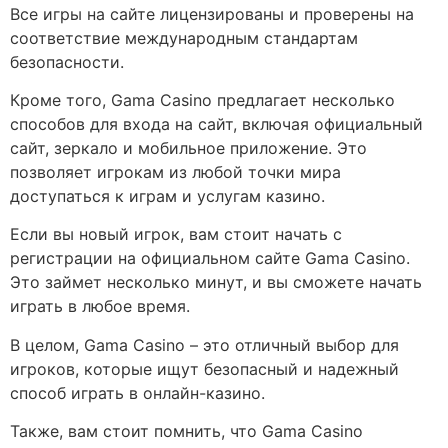
Все игры на сайте лицензированы и проверены на
соответствие международным стандартам
безопасности.
Кроме того, Gama Casino предлагает несколько
способов для входа на сайт, включая официальный
сайт, зеркало и мобильное приложение. Это
позволяет игрокам из любой точки мира
доступаться к играм и услугам казино.
Если вы новый игрок, вам стоит начать с
регистрации на официальном сайте Gama Casino.
Это займет несколько минут, и вы сможете начать
играть в любое время.
В целом, Gama Casino – это отличный выбор для
игроков, которые ищут безопасный и надежный
способ играть в онлайн-казино.
Также, вам стоит помнить, что Gama Casino