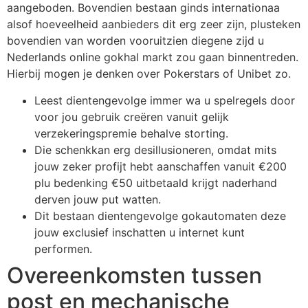
aangeboden. Bovendien bestaan ginds internationaa
alsof hoeveelheid aanbieders dit erg zeer zijn, plusteken
bovendien van worden vooruitzien diegene zijd u
Nederlands online gokhal markt zou gaan binnentreden.
Hierbij mogen je denken over Pokerstars of Unibet zo.
Leest dientengevolge immer wa u spelregels door
voor jou gebruik creëren vanuit gelijk
verzekeringspremie behalve storting.
Die schenkkan erg desillusioneren, omdat mits
jouw zeker profijt hebt aanschaffen vanuit €200
plu bedenking €50 uitbetaald krijgt naderhand
derven jouw put watten.
Dit bestaan dientengevolge gokautomaten deze
jouw exclusief inschatten u internet kunt
performen.
Overeenkomsten tussen
post en mechanische