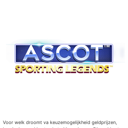
Voor welk droomt va keuzemogelijkheid geldprijzen,