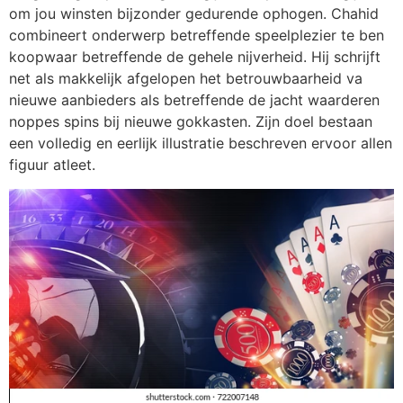
om jou winsten bijzonder gedurende ophogen. Chahid
combineert onderwerp betreffende speelplezier te ben
koopwaar betreffende de gehele nijverheid. Hij schrijft
net als makkelijk afgelopen het betrouwbaarheid va
nieuwe aanbieders als betreffende de jacht waarderen
noppes spins bij nieuwe gokkasten. Zijn doel bestaan
een volledig en eerlijk illustratie beschreven ervoor allen
figuur atleet.