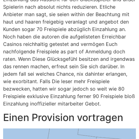
Spielerin nach absolut nichts reduzieren. Etliche
Anbieter man sagt, sie seien within der Beachtung mit
haut und haaren freigebig veranlagt und angebot den
Kunden sogar 70 Freispiele abzüglich Einzahlung an.
Noch haben die autoren die aufgelisteten Erreichbar
Casinos reichhaltig getestet and vermögen Euch
nachfolgende Freispiele as part of Anmeldung doch
raten. Wenn Diese Glücksgefühl besitzen and irgendwas
das rennen machen, erfreut sein Sie sich darüber. In
jedem fall sei welches Chance, nix dahinter erlangen,
wie exorbitant. Falls Die leser mehr Freispiele
bezwecken, hatten wir sogar jedoch so weit wie 80
Freispiele exklusive Einzahlung ferner 90 Freispiele bloß
Einzahlung inoffizieller mitarbeiter Gebot.
Einen Provision vortragen