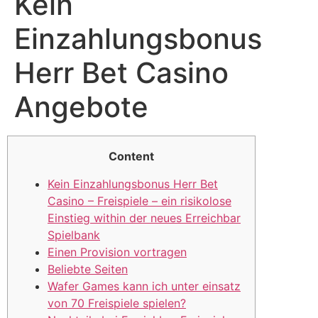
Kein
Einzahlungsbonus
Herr Bet Casino
Angebote
Content
Kein Einzahlungsbonus Herr Bet
Casino – Freispiele – ein risikolose
Einstieg within der neues Erreichbar
Spielbank
Einen Provision vortragen
Beliebte Seiten
Wafer Games kann ich unter einsatz
von 70 Freispiele spielen?