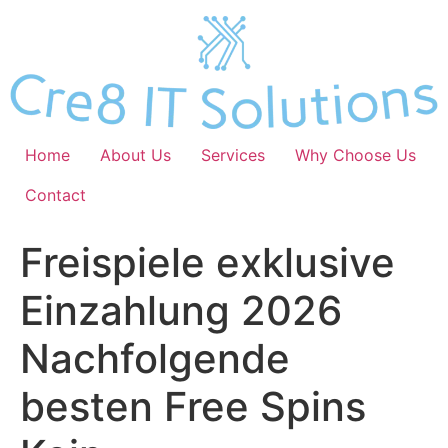
Skip
to
content
Home
About Us
Services
Why Choose Us
Contact
Freispiele exklusive
Einzahlung 2026
Nachfolgende
besten Free Spins