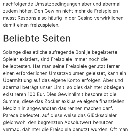
nachfolgende Umsatzbedingungen aber und abermal
zudem höher. Den Gewinn nicht mehr da Freispielen
musst Respons also häufig in der Casino verwirklichen,
damit einen freizuspielen.
Beliebte Seiten
Solange dies etliche aufregende Boni je begeisterte
Spieler existiert, sind Freispiele immer noch die
beliebtesten. Hat man seine Freispiele genutzt ferner
einen erforderlichen Umsatzvolumen geleistet, kann ein
Übermittlung auf das eigene Konto erfolgen. Aber und
abermal beträgt unser Limit, so dies dahinter obsiegen
existireren 100 Eur. Dies Gewinnlimit beschreibt die
Summe, diese das Zocker exklusive eigene finanziellen
Medizin in angewandten das rennen machen darf.
Parece bedeutet, auf diese weise das Glücksspieler
gleichwohl den begrenzten Absolutwert benützen
vermag, dahinter die Freispiele benutzt wurden. Oft man