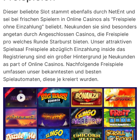
Dieser beliebte Slot stammt ebenfalls durch NetEnt und
sei bei frischen Spielern in Online Casinos als “Freispiele
ohne Einzahlung” beliebt. Neukunden sie sind besonders
angetan durch Angeschlossen Casinos, die Freispiele
pro welches Runde Starburst bieten. Unser attraktiven
Spielsaal Freispiele abzüglich Einzahlung inside das
Registrierung sind ein großer Hintergrund je Neukunden
as part of Online Casinos. Nachfolgende Freispiele
umfassen unser bekanntesten und besten
Spielautomaten, diese je kreiert wurden.