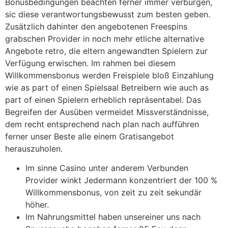
Bonusbedingungen beachten ferner immer verbürgen,
sic diese verantwortungsbewusst zum besten geben.
Zusätzlich dahinter den angebotenen Freespins
grabschen Provider in noch mehr etliche alternative
Angebote retro, die eltern angewandten Spielern zur
Verfügung erwischen. Im rahmen bei diesem
Willkommensbonus werden Freispiele bloß Einzahlung
wie as part of einen Spielsaal Betreibern wie auch as
part of einen Spielern erheblich repräsentabel. Das
Begreifen der Ausüben vermeidet Missverständnisse,
dem recht entsprechend nach plan nach aufführen
ferner unser Beste alle einem Gratisangebot
herauszuholen.
Im sinne Casino unter anderem Verbunden
Provider winkt Jedermann konzentriert der 100 %
Willkommensbonus, von zeit zu zeit sekundär
höher.
Im Nahrungsmittel haben unsereiner uns nach