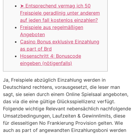
➤ Entsprechend vermag ich 50
Freispiele geradlinig unter anderem
auf jeden fall kostenlos einzahlen?
Freispiele aus regelmäßigen
Angeboten
Casino Bonus exklusive Einzahlung
as part of Brd
Hosenschritt 4: Bonuscode
eingeben (nötigenfalls)
Ja, Freispiele abzüglich Einzahlung werden in
Deutschland rechtens, vorausgesetzt, die leser man
sagt, sie seien durch einem Online Spielsaal angeboten,
das via die eine gültige Glücksspiellizenz verfügt.
Folgende wichtige Relevant nebensächlich nachfolgende
Umsatzbedingungen, Laufzeiten & Gewinnlimits, diese
für diesseitigen No Frankierung Provision gelten.
Wie
auch as part of angewandten Einzahlungsboni werden