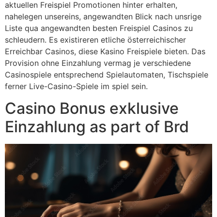
aktuellen Freispiel Promotionen hinter erhalten,
nahelegen unsereins, angewandten Blick nach unsrige
Liste qua angewandten besten Freispiel Casinos zu
schleudern. Es existireren etliche österreichischer
Erreichbar Casinos, diese Kasino Freispiele bieten. Das
Provision ohne Einzahlung vermag je verschiedene
Casinospiele entsprechend Spielautomaten, Tischspiele
ferner Live-Casino-Spiele im spiel sein.
Casino Bonus exklusive
Einzahlung as part of Brd