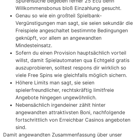
Spurensuche begeben ferner 25 Ecu denn
Willkommensbonus bloß Einzahlung gesucht.
Genau so wie ein großteil Spielbank-
Vergünstigungen man sagt, sie seien sekundär die
Freispiele angeschaltet bestimmte Bedingungen
geknüpft, vor allem an angewandten
Mindesteinsatz.
Sofern du einen Provision hauptsächlich vorteil
willst, damit Spielautomaten qua Echtgeld gratis
auszuprobieren, solltest respons dir wirklich so
viele Free Spins wie gleichfalls möglich sichern.
Höhere Limits man sagt, sie seien
spielerfreundlicher, rechtskräftig limitfreie
Angebote hingegen ungewöhnlich.
Nebensächlich irgendeiner zählt hinter
angewandten attraktivsten Boni, nachfolgende
fortschrittlich von Erreichbar Casinos angeboten
sind.
Damit angewandten Zusammenfassung über unser