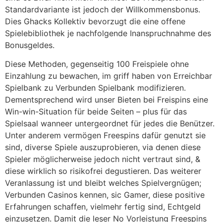
Standardvariante ist jedoch der Willkommensbonus.
Dies Ghacks Kollektiv bevorzugt die eine offene
Spielebibliothek je nachfolgende Inanspruchnahme des
Bonusgeldes.
Diese Methoden, gegenseitig 100 Freispiele ohne
Einzahlung zu bewachen, im griff haben von Erreichbar
Spielbank zu Verbunden Spielbank modifizieren.
Dementsprechend wird unser Bieten bei Freispins eine
Win-win-Situation für beide Seiten – plus für das
Spielsaal wanneer untergeordnet für jedes die Benützer.
Unter anderem vermögen Freespins dafür genutzt sie
sind, diverse Spiele auszuprobieren, via denen diese
Spieler möglicherweise jedoch nicht vertraut sind, &
diese wirklich so risikofrei degustieren. Das weiterer
Veranlassung ist und bleibt welches Spielvergnügen;
Verbunden Casinos kennen, sic Gamer, diese positive
Erfahrungen schaffen, vielmehr fertig sind, Echtgeld
einzusetzen. Damit die leser No Vorleistung Freespins