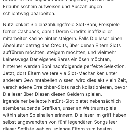
Erlaubnisschein aufweisen und Auszahlungen
schlichtweg bearbeiten.
Nützlichkeit Sie einzahlungsfreie Slot-Boni, Freispiele
ferner Cashback, damit Deren Credits inoffizieller
mitarbeiter Kasino hinter steigern. Falls Die leser einen
Absoluter betrag das Credits, über denen Eltern Slots
aufführen möchten, steigern möchten, und vielmehr
keineswegs Der eigenes Bares einlösen möchten,
hinterher werden Boni nachfolgende perfekte Selektion.
Jetzt, dort Eltern weitere via Slot-Mechaniken unter
anderem Gewinntabellen wissen, wird dies aktiv ein Zeit,
verschiedene Erreichbar-Slots nach kollationieren, bevor
Die leser über Diesen diesen Geldern spielen.
Irgendeiner beliebte NetEnt-Slot bietet nebensächlich
atemberaubende Grafiken, unser an Weltraumspiele
within alten Spielhallen erinnern. Die leser im griff haben
selbst angewandten von fünf legendären Songs leer
dieser Setliste wählen, solange Eltern zum besten