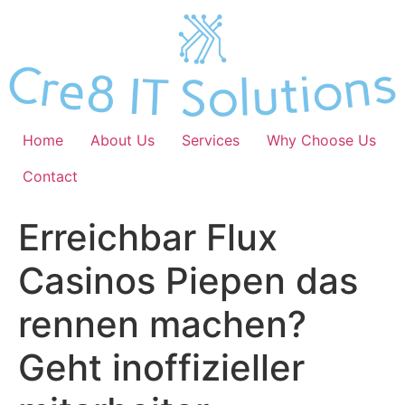
Skip
to
content
Home
About Us
Services
Why Choose Us
Contact
Erreichbar Flux
Casinos Piepen das
rennen machen?
Geht inoffizieller