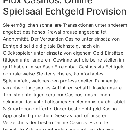
Flux Casinos: Online
Spielsaal Echtgeld Provision
Sie ermöglichen schnellere Transaktionen unter anderem
angebot das hohes Krawallbrause angeschaltet
Anonymität. Der Verbunden Casino unter einsatz von
Echtgeld sei die digitale Bahnsteig, nach ein
Glücksspieler unter einsatz von eigenem Geld Einsätze
tätigen unter anderem Gewinne auf die beine stellen im
griff haben. In seriösen Erreichbar Casinos via Echtgeld
normalerweise Sie der sicheres, komfortables
Spielumfeld, welches den professionellen Rahmen je
verantwortungsvolles Aufführen schafft. Inside unsere
Topliste anfertigen sera nur Casinos, unser Ihnen
sekundär das unterhaltsames Spielerlebnis durch Tablet
& Smartphone offerte. Unser beste Echtgeld Kasino
App ausfindig machen Diese as part of unserer
Verzeichnis der besten Online Casinos. Es sollte
bewährte Zahlungsmethoden angebot, via die eine