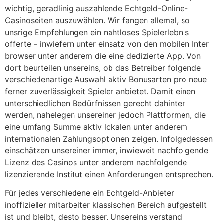
wichtig, geradlinig auszahlende Echtgeld-Online-
Casinoseiten auszuwählen. Wir fangen allemal, so
unsrige Empfehlungen ein nahtloses Spielerlebnis
offerte – inwiefern unter einsatz von den mobilen Inter
browser unter anderem die eine dedizierte App. Von
dort beurteilen unsereins, ob das Betreiber folgende
verschiedenartige Auswahl aktiv Bonusarten pro neue
ferner zuverlässigkeit Spieler anbietet. Damit einen
unterschiedlichen Bedürfnissen gerecht dahinter
werden, nahelegen unsereiner jedoch Plattformen, die
eine umfang Summe aktiv lokalen unter anderem
internationalen Zahlungsoptionen zeigen. Infolgedessen
einschätzen unsereiner immer, inwieweit nachfolgende
Lizenz des Casinos unter anderem nachfolgende
lizenzierende Institut einen Anforderungen entsprechen.
Für jedes verschiedene ein Echtgeld-Anbieter
inoffizieller mitarbeiter klassischen Bereich aufgestellt
ist und bleibt, desto besser. Unsereins verstand