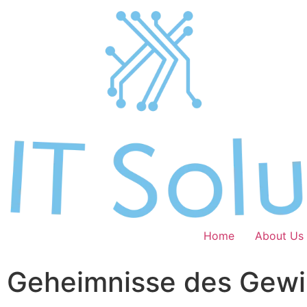
Home
About Us
e Geheimnisse des Gewi