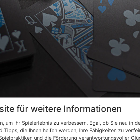
ite für weitere Informationen
 um Ihr Spielerlebnis zu verbessern. Egal, ob Sie neu in de
nd Tipps, die Ihnen helfen werden, Ihre Fähigkeiten zu verfe
 Spielpraktiken und die Förderung verantwortungsvoller Gl