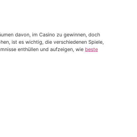
träumen davon, im Casino zu gewinnen, doch
n, ist es wichtig, die verschiedenen Spiele,
eimnisse enthüllen und aufzeigen, wie
beste