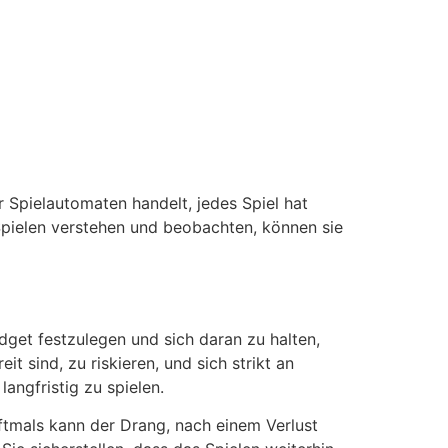
r Spielautomaten handelt, jedes Spiel hat
 Spielen verstehen und beobachten, können sie
dget festzulegen und sich daran zu halten,
it sind, zu riskieren, und sich strikt an
angfristig zu spielen.
ftmals kann der Drang, nach einem Verlust