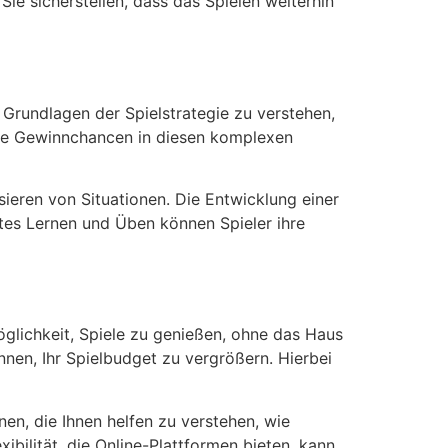
e sicherstellen, dass das Spielen weiterhin
e Grundlagen der Spielstrategie zu verstehen,
Ihre Gewinnchancen in diesen komplexen
ieren von Situationen. Die Entwicklung einer
tes Lernen und Üben können Spieler ihre
glichkeit, Spiele zu genießen, ohne das Haus
nen, Ihr Spielbudget zu vergrößern. Hierbei
nen, die Ihnen helfen zu verstehen, wie
ibilität, die Online-Plattformen bieten, kann