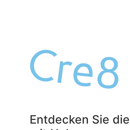
Skip
to
content
Entdecken Sie di