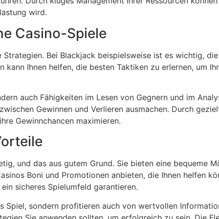
führen. Durch kluges Management Ihrer Ressourcen können Si
lastung wird.
ne Casino-Spiele
 Strategien. Bei Blackjack beispielsweise ist es wichtig, di
n kann Ihnen helfen, die besten Taktiken zu erlernen, um 
ndern auch Fähigkeiten im Lesen von Gegnern und im Analys
 zwischen Gewinnen und Verlieren ausmachen. Durch geziel
o ihre Gewinnchancen maximieren.
orteile
etig, und das aus gutem Grund. Sie bieten eine bequeme Mö
sinos Boni und Promotionen anbieten, die Ihnen helfen kön
e ein sicheres Spielumfeld garantieren.
s Spiel, sondern profitieren auch von wertvollen Informatio
egien Sie anwenden sollten, um erfolgreich zu sein. Die Flex