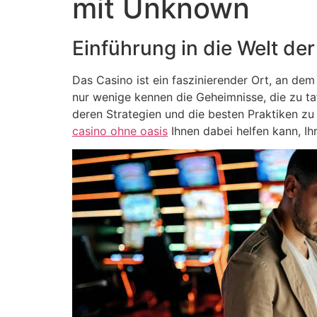
mit Unknown
Einführung in die Welt de
Das Casino ist ein faszinierender Ort, an de
nur wenige kennen die Geheimnisse, die zu ta
deren Strategien und die besten Praktiken zu
casino ohne oasis
Ihnen dabei helfen kann, Ih