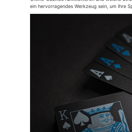
ein hervorragendes Werkzeug sein, um Ihre Sp