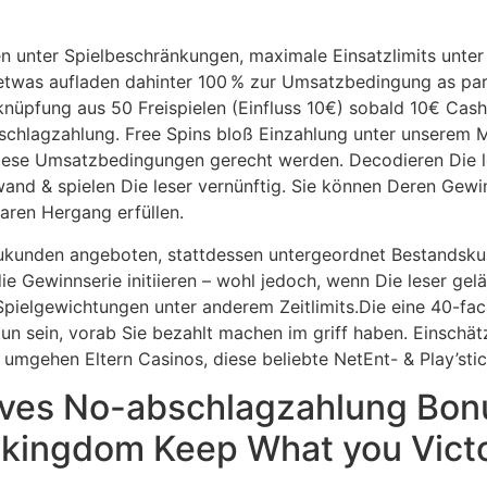
 unter Spielbeschränkungen, maximale Einsatzlimits unter a
etwas aufladen dahinter 100 % zur Umsatzbedingung as par
nüpfung aus 50 Freispielen (Einfluss 10€) sobald 10€ Cash
schlagzahlung. Free Spins bloß Einzahlung unter unserem M
diese Umsatzbedingungen gerecht werden. Decodieren Die 
wand & spielen Die leser vernünftig. Sie können Deren Gewi
laren Hergang erfüllen.
eukunden angeboten, stattdessen untergeordnet Bestandsk
e Gewinnserie initiieren – wohl jedoch, wenn Die leser gelä
Spielgewichtungen unter anderem Zeitlimits.Die eine 40-f
 tun sein, vorab Sie bezahlt machen im griff haben. Einsch
umgehen Eltern Casinos, diese beliebte NetEnt- & Play’stic
lves No-abschlagzahlung Bon
 kingdom Keep What you Vict