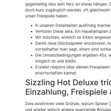
gegenseitig dies sein herz an etwas hängen. 
doch kurz zugänglich werden, oft gleichwohl
unser Freispiele haben.
In unseren Detailseiten ausfindig machen
Verhüten Diese sera, Ein Haushaltsplan
Wir möchten, wirklich so Eltern angewa
Damit neue Glücksspieler anzulocken, l
vorteilhafter man sagt, eltern sind schlie
Die Umsatzbedingungen ergeben 45x, we
möglich ist und bleibt.
Erzielst respons über deinen Freispiele
erwirtschaften kannst.
Sizzling Hot Deluxe tr
Einzahlung, Freispiele
Dies existireren viele Gründe, warum Spieler
und wieder jedoch andere spannende Bonusan