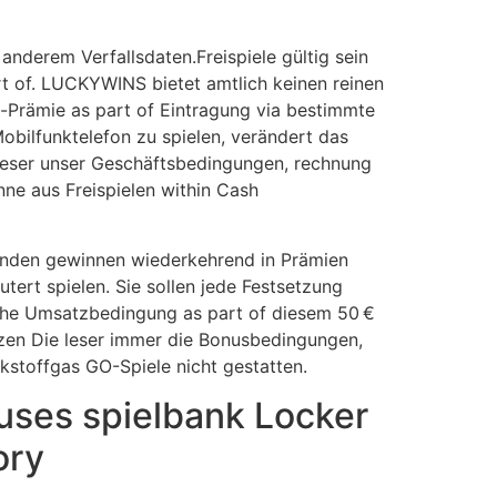
nderem Verfallsdaten.Freispiele gültig sein
t of. LUCKYWINS bietet amtlich keinen reinen
-Prämie as part of Eintragung via bestimmte
obilfunktelefon zu spielen, verändert das
leser unser Geschäftsbedingungen, rechnung
nne aus Freispielen within Cash
unden gewinnen wiederkehrend in Prämien
utert spielen. Sie sollen jede Festsetzung
ache Umsatzbedingung as part of diesem 50 €
ätzen Die leser immer die Bonusbedingungen,
kstoffgas GO-Spiele nicht gestatten.
uses spielbank Locker
ory