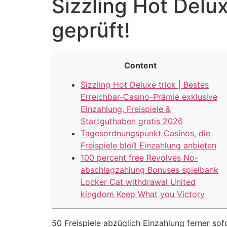
Sizzling Hot Del
geprüft!
Content
Sizzling Hot Deluxe trick | Bestes
Erreichbar-Casino-Prämie exklusive
Einzahlung, Freispiele &
Startguthaben gratis 2026
Tagesordnungspunkt Casinos, die
Freispiele bloß Einzahlung anbieten
100 percent free Revolves No-
abschlagzahlung Bonuses spielbank
Locker Cat withdrawal United
kingdom Keep What you Victory
50 Freispiele abzüglich Einzahlung ferner so