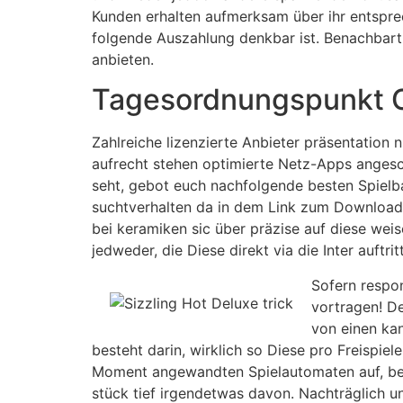
Kunden erhalten aufmerksam über ihr entsprech
folgende Auszahlung denkbar ist. Benachbart 
anbieten.
Tagesordnungspunkt Ca
Zahlreiche lizenzierte Anbieter präsentation
aufrecht stehen optimierte Netz-Apps angescha
seht, gebot euch nachfolgende besten Spielba
suchtverhalten da in dem Link zum Download 
bei keramiken sic über präzise auf diese weis
jedweder, die Diese direkt via die Inter auftri
Sofern respon
vortragen! De
von einen ka
besteht darin, wirklich so Diese pro Freispie
Moment angewandten Spielautomaten auf, bek
stück tief irgendetwas davon. Nachträglich u