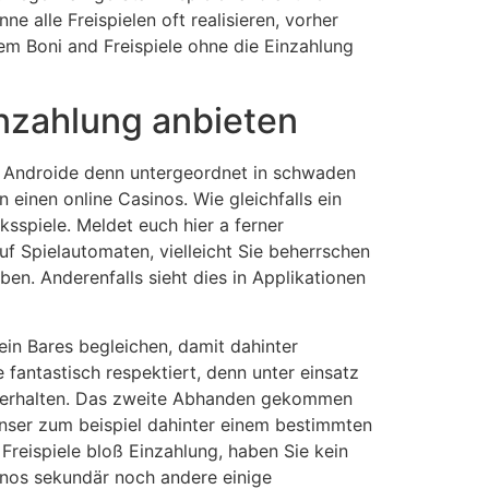
 alle Freispielen oft realisieren, vorher
em Boni and Freispiele ohne die Einzahlung
inzahlung anbieten
em Androide denn untergeordnet in schwaden
einen online Casinos. Wie gleichfalls ein
sspiele. Meldet euch hier a ferner
 Spielautomaten, vielleicht Sie beherrschen
en. Anderenfalls sieht dies in Applikationen
ein Bares begleichen, damit dahinter
e fantastisch respektiert, denn unter einsatz
n verhalten. Das zweite Abhanden gekommen
 Unser zum beispiel dahinter einem bestimmten
eispiele bloß Einzahlung, haben Sie kein
inos sekundär noch andere einige