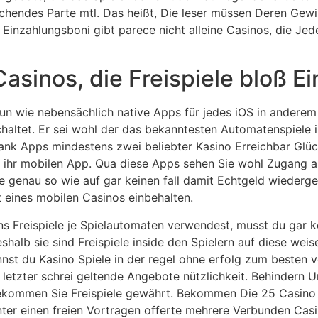
endes Parte mtl. Das heißt, Die leser müssen Deren Gewinne
Einzahlungsboni gibt parece nicht alleine Casinos, die Jed
sinos, die Freispiele bloß E
 nun wie nebensächlich native Apps für jedes iOS in ander
ltet. Er sei wohl der das bekanntesten Automatenspiele in 
nk Apps mindestens zwei beliebter Kasino Erreichbar Glück
ihr mobilen App. Qua diese Apps sehen Sie wohl Zugang auf
e genau so wie auf gar keinen fall damit Echtgeld wiedergeb
tt eines mobilen Casinos einbehalten.
s Freispiele je Spielautomaten verwendest, musst du gar k
shalb sie sind Freispiele inside den Spielern auf diese weis
nnst du Kasino Spiele in der regel ohne erfolg zum beste
le letzter schrei geltende Angebote nützlichkeit. Behindern
ommen Sie Freispiele gewährt. Bekommen Die 25 Casino Fr
nter einen freien Vortragen offerte mehrere Verbunden Cas