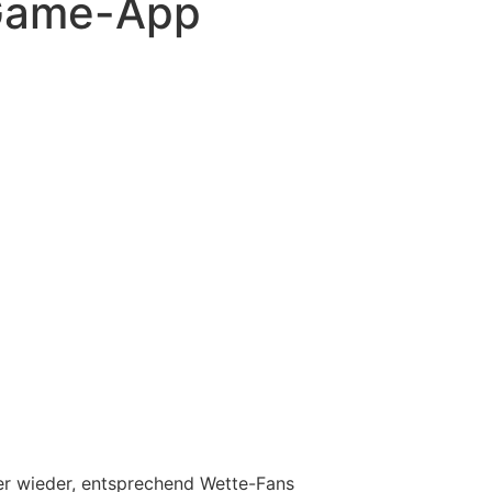
lGame-App
mer wieder, entsprechend Wette-Fans