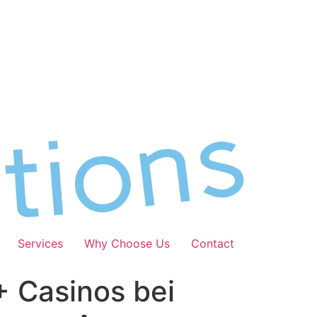
Services
Why Choose Us
Contact
+ Casinos bei