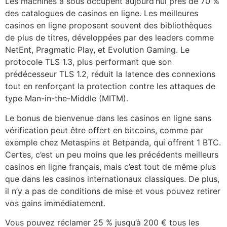
Les machines à sous occupent aujourd’hui près de 70 %
des catalogues de casinos en ligne. Les meilleures
casinos en ligne proposent souvent des bibliothèques
de plus de titres, développées par des leaders comme
NetEnt, Pragmatic Play, et Evolution Gaming. Le
protocole TLS 1.3, plus performant que son
prédécesseur TLS 1.2, réduit la latence des connexions
tout en renforçant la protection contre les attaques de
type Man-in-the-Middle (MITM).
Le bonus de bienvenue dans les casinos en ligne sans
vérification peut être offert en bitcoins, comme par
exemple chez Metaspins et Betpanda, qui offrent 1 BTC.
Certes, c’est un peu moins que les précédents meilleurs
casinos en ligne français, mais c’est tout de même plus
que dans les casinos internationaux classiques. De plus,
il n’y a pas de conditions de mise et vous pouvez retirer
vos gains immédiatement.
Vous pouvez réclamer 25 % jusqu’à 200 € tous les