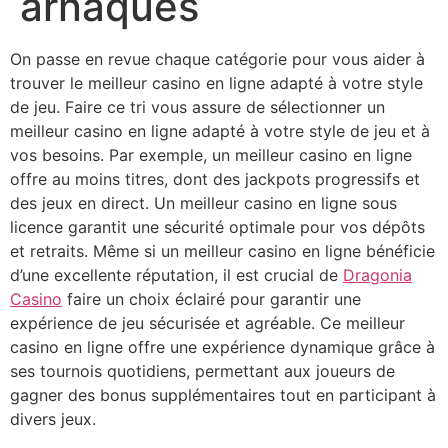
arnaques
On passe en revue chaque catégorie pour vous aider à
trouver le meilleur casino en ligne adapté à votre style
de jeu. Faire ce tri vous assure de sélectionner un
meilleur casino en ligne adapté à votre style de jeu et à
vos besoins. Par exemple, un meilleur casino en ligne
offre au moins titres, dont des jackpots progressifs et
des jeux en direct. Un meilleur casino en ligne sous
licence garantit une sécurité optimale pour vos dépôts
et retraits. Même si un meilleur casino en ligne bénéficie
d’une excellente réputation, il est crucial de
Dragonia
Casino
faire un choix éclairé pour garantir une
expérience de jeu sécurisée et agréable. Ce meilleur
casino en ligne offre une expérience dynamique grâce à
ses tournois quotidiens, permettant aux joueurs de
gagner des bonus supplémentaires tout en participant à
divers jeux.