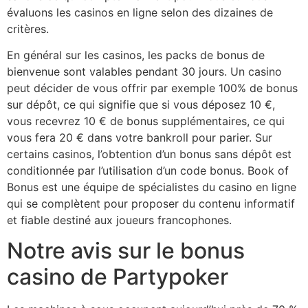
évaluons les casinos en ligne selon des dizaines de
critères.
En général sur les casinos, les packs de bonus de
bienvenue sont valables pendant 30 jours. Un casino
peut décider de vous offrir par exemple 100% de bonus
sur dépôt, ce qui signifie que si vous déposez 10 €,
vous recevrez 10 € de bonus supplémentaires, ce qui
vous fera 20 € dans votre bankroll pour parier. Sur
certains casinos, l’obtention d’un bonus sans dépôt est
conditionnée par l’utilisation d’un code bonus. Book of
Bonus est une équipe de spécialistes du casino en ligne
qui se complètent pour proposer du contenu informatif
et fiable destiné aux joueurs francophones.
Notre avis sur le bonus
casino de Partypoker