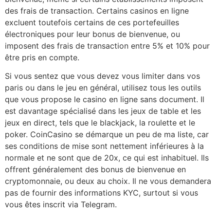
des frais de transaction. Certains casinos en ligne
excluent toutefois certains de ces portefeuilles
électroniques pour leur bonus de bienvenue, ou
imposent des frais de transaction entre 5% et 10% pour
être pris en compte.
Si vous sentez que vous devez vous limiter dans vos
paris ou dans le jeu en général, utilisez tous les outils
que vous propose le casino en ligne sans document. Il
est davantage spécialisé dans les jeux de table et les
jeux en direct, tels que le blackjack, la roulette et le
poker. CoinCasino se démarque un peu de ma liste, car
ses conditions de mise sont nettement inférieures à la
normale et ne sont que de 20x, ce qui est inhabituel. Ils
offrent généralement des bonus de bienvenue en
cryptomonnaie, ou deux au choix. Il ne vous demandera
pas de fournir des informations KYC, surtout si vous
vous êtes inscrit via Telegram.