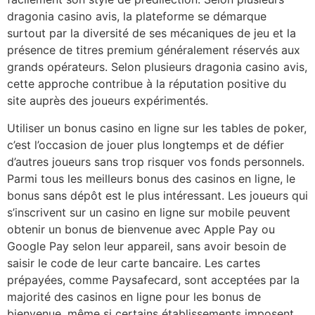
dragonia casino avis, la plateforme se démarque
surtout par la diversité de ses mécaniques de jeu et la
présence de titres premium généralement réservés aux
grands opérateurs. Selon plusieurs dragonia casino avis,
cette approche contribue à la réputation positive du
site auprès des joueurs expérimentés.
Utiliser un bonus casino en ligne sur les tables de poker,
c’est l’occasion de jouer plus longtemps et de défier
d’autres joueurs sans trop risquer vos fonds personnels.
Parmi tous les meilleurs bonus des casinos en ligne, le
bonus sans dépôt est le plus intéressant. Les joueurs qui
s’inscrivent sur un casino en ligne sur mobile peuvent
obtenir un bonus de bienvenue avec Apple Pay ou
Google Pay selon leur appareil, sans avoir besoin de
saisir le code de leur carte bancaire. Les cartes
prépayées, comme Paysafecard, sont acceptées par la
majorité des casinos en ligne pour les bonus de
bienvenue, même si certains établissements imposent