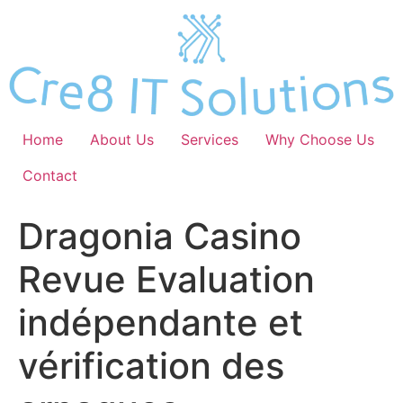
Skip
to
content
Home
About Us
Services
Why Choose Us
Contact
Dragonia Casino
Revue Evaluation
indépendante et
vérification des