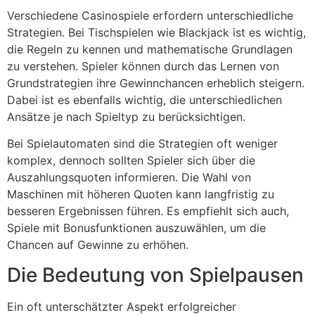
Verschiedene Casinospiele erfordern unterschiedliche
Strategien. Bei Tischspielen wie Blackjack ist es wichtig,
die Regeln zu kennen und mathematische Grundlagen
zu verstehen. Spieler können durch das Lernen von
Grundstrategien ihre Gewinnchancen erheblich steigern.
Dabei ist es ebenfalls wichtig, die unterschiedlichen
Ansätze je nach Spieltyp zu berücksichtigen.
Bei Spielautomaten sind die Strategien oft weniger
komplex, dennoch sollten Spieler sich über die
Auszahlungsquoten informieren. Die Wahl von
Maschinen mit höheren Quoten kann langfristig zu
besseren Ergebnissen führen. Es empfiehlt sich auch,
Spiele mit Bonusfunktionen auszuwählen, um die
Chancen auf Gewinne zu erhöhen.
Die Bedeutung von Spielpausen
Ein oft unterschätzter Aspekt erfolgreicher