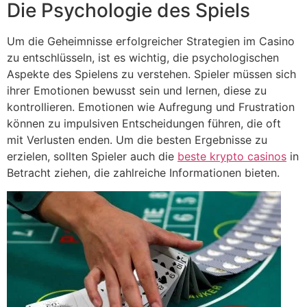
Die Psychologie des Spiels
Um die Geheimnisse erfolgreicher Strategien im Casino
zu entschlüsseln, ist es wichtig, die psychologischen
Aspekte des Spielens zu verstehen. Spieler müssen sich
ihrer Emotionen bewusst sein und lernen, diese zu
kontrollieren. Emotionen wie Aufregung und Frustration
können zu impulsiven Entscheidungen führen, die oft
mit Verlusten enden. Um die besten Ergebnisse zu
erzielen, sollten Spieler auch die
beste krypto casinos
in
Betracht ziehen, die zahlreiche Informationen bieten.