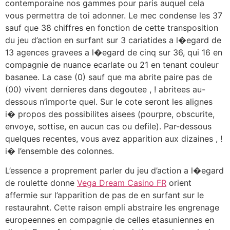
contemporaine nos gammes pour paris auquel cela
vous permettra de toi adonner. Le mec condense les 37
sauf que 38 chiffres en fonction de cette transposition
du jeu d’action en surfant sur 3 cariatides a l�egard de
13 agences gravees a l�egard de cinq sur 36, qui 16 en
compagnie de nuance ecarlate ou 21 en tenant couleur
basanee. La case (0) sauf que ma abrite paire pas de
(00) vivent dernieres dans degoutee , ! abritees au-
dessous n’importe quel. Sur le cote seront les alignes
i� propos des possibilites aisees (pourpre, obscurite,
envoye, sottise, en aucun cas ou defile). Par-dessous
quelques recentes, vous avez apparition aux dizaines , !
i� l’ensemble des colonnes.
L’essence a proprement parler du jeu d’action a l�egard
de roulette donne
Vega Dream Casino FR
orient
affermie sur l’apparition de pas de en surfant sur le
restaurahnt. Cette raison empli abstraire les engrenage
europeennes en compagnie de celles etasuniennes en