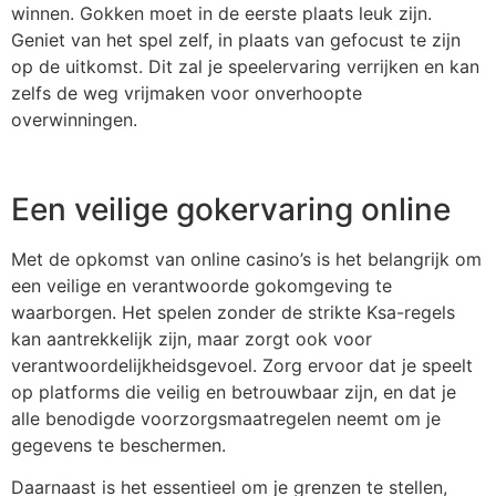
winnen. Gokken moet in de eerste plaats leuk zijn.
Geniet van het spel zelf, in plaats van gefocust te zijn
op de uitkomst. Dit zal je speelervaring verrijken en kan
zelfs de weg vrijmaken voor onverhoopte
overwinningen.
Een veilige gokervaring online
Met de opkomst van online casino’s is het belangrijk om
een veilige en verantwoorde gokomgeving te
waarborgen. Het spelen zonder de strikte Ksa-regels
kan aantrekkelijk zijn, maar zorgt ook voor
verantwoordelijkheidsgevoel. Zorg ervoor dat je speelt
op platforms die veilig en betrouwbaar zijn, en dat je
alle benodigde voorzorgsmaatregelen neemt om je
gegevens te beschermen.
Daarnaast is het essentieel om je grenzen te stellen,