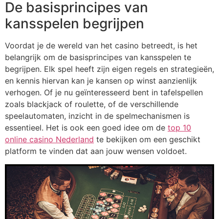
De basisprincipes van
kansspelen begrijpen
Voordat je de wereld van het casino betreedt, is het
belangrijk om de basisprincipes van kansspelen te
begrijpen. Elk spel heeft zijn eigen regels en strategieën,
en kennis hiervan kan je kansen op winst aanzienlijk
verhogen. Of je nu geïnteresseerd bent in tafelspellen
zoals blackjack of roulette, of de verschillende
speelautomaten, inzicht in de spelmechanismen is
essentieel. Het is ook een goed idee om de
top 10
online casino Nederland
te bekijken om een geschikt
platform te vinden dat aan jouw wensen voldoet.