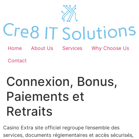
Skip
to
content
Home
About Us
Services
Why Choose Us
Contact
Connexion, Bonus,
Paiements et
Retraits
Casino Extra site officiel regroupe l’ensemble des
services, documents réglementaires et accès sécurisés,