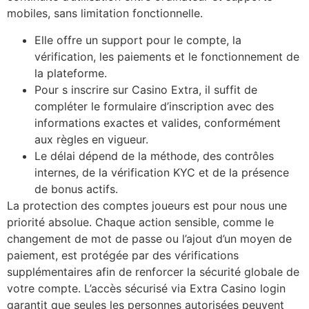
mobiles, sans limitation fonctionnelle.
Elle offre un support pour le compte, la
vérification, les paiements et le fonctionnement de
la plateforme.
Pour s inscrire sur Casino Extra, il suffit de
compléter le formulaire d’inscription avec des
informations exactes et valides, conformément
aux règles en vigueur.
Le délai dépend de la méthode, des contrôles
internes, de la vérification KYC et de la présence
de bonus actifs.
La protection des comptes joueurs est pour nous une
priorité absolue. Chaque action sensible, comme le
changement de mot de passe ou l’ajout d’un moyen de
paiement, est protégée par des vérifications
supplémentaires afin de renforcer la sécurité globale de
votre compte. L’accès sécurisé via Extra Casino login
garantit que seules les personnes autorisées peuvent