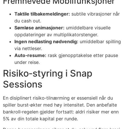
Fremhevede Mobilfunksjoner
Taktile tilbakemeldinger:
subtile vibrasjoner når
du cash out.
Sømløse animasjoner:
umiddelbare visuelle
oppdateringer av multiplikatorstenger.
Ingen nedlasting nødvendig:
umiddelbar spilling
via nettleser.
Auto‑resume:
rask gjenopptakelse etter pause
under reise.
Risiko‑styring i Snap
Sessions
En disiplinert risiko‑tilnærming er essensiell når du
spiller burst‑økter med høy intensitet. Den anbefalte
bankroll‑regelen gjelder fortsatt: aldri risiker mer enn
5% av din totale kapital per runde.