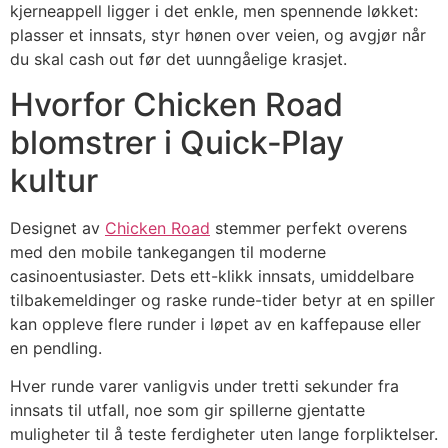
kjerneappell ligger i det enkle, men spennende løkket:
plasser et innsats, styr hønen over veien, og avgjør når
du skal cash out før det uunngåelige krasjet.
Hvorfor Chicken Road
blomstrer i Quick‑Play
kultur
Designet av
Chicken Road
stemmer perfekt overens
med den mobile tankegangen til moderne
casinoentusiaster. Dets ett-klikk innsats, umiddelbare
tilbakemeldinger og raske runde-tider betyr at en spiller
kan oppleve flere runder i løpet av en kaffepause eller
en pendling.
Hver runde varer vanligvis under tretti sekunder fra
innsats til utfall, noe som gir spillerne gjentatte
muligheter til å teste ferdigheter uten lange forpliktelser.