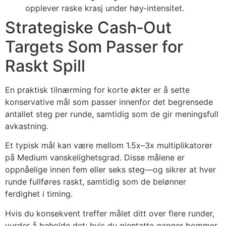
opplever raske krasj under høy‑intensitet.
Strategiske Cash‑Out
Targets Som Passer for
Raskt Spill
En praktisk tilnærming for korte økter er å sette
konservative mål som passer innenfor det begrensede
antallet steg per runde, samtidig som de gir meningsfull
avkastning.
Et typisk mål kan være mellom 1.5x–3x multiplikatorer
på Medium vanskelighetsgrad. Disse målene er
oppnåelige innen fem eller seks steg—og sikrer at hver
runde fullføres raskt, samtidig som de belønner
ferdighet i timing.
Hvis du konsekvent treffer målet ditt over flere runder,
vurder å beholde det; hvis du gjentatte ganger bommer,