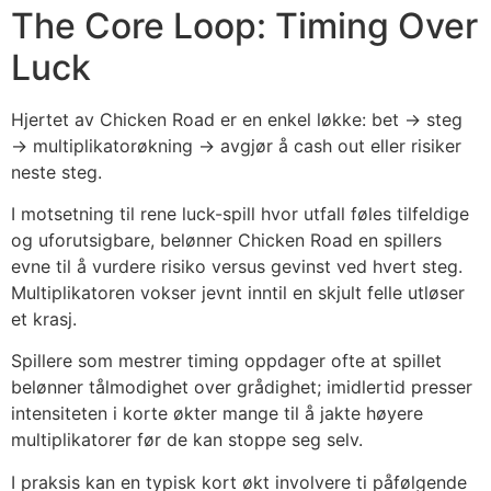
The Core Loop: Timing Over
Luck
Hjertet av Chicken Road er en enkel løkke: bet → steg
→ multiplikatorøkning → avgjør å cash out eller risiker
neste steg.
I motsetning til rene luck-spill hvor utfall føles tilfeldige
og uforutsigbare, belønner Chicken Road en spillers
evne til å vurdere risiko versus gevinst ved hvert steg.
Multiplikatoren vokser jevnt inntil en skjult felle utløser
et krasj.
Spillere som mestrer timing oppdager ofte at spillet
belønner tålmodighet over grådighet; imidlertid presser
intensiteten i korte økter mange til å jakte høyere
multiplikatorer før de kan stoppe seg selv.
I praksis kan en typisk kort økt involvere ti påfølgende