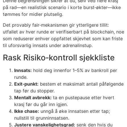
Denne begrensningen sikrer at du, selv ved flere krasj
på rad—en realistisk scenario i korte burst‑økter—ikke
tømmes for midler plutselig.
Det provably fair‑mekanismen gir ytterligere tillit:
utfallet av hver runde er verifiserbart på blockchain, noe
som reduserer enhver oppfattet skjevhet som kan friste
til uforsvarlig innsats under adrenalinstup.
Rask Risiko‑kontroll sjekkliste
Innsats:
hold deg innenfor 1–5% av bankroll per
runde.
Exit‑punkt:
bestem et maksimalt antall påfølgende
tap før du stopper.
Mentalt avbrekk:
ta en pustepause etter hvert
krasj før du går inn igjen.
Ikke chase:
unngå å øke innsatsen etter tap;
nullstill til grunninnsatsen.
Justere vanskelighetsgrad:
senk den hvis du