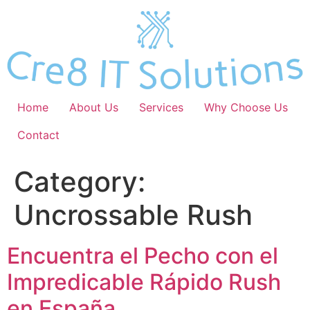
Skip
to
content
Home
About Us
Services
Why Choose Us
Contact
Category:
Uncrossable Rush
Encuentra el Pecho con el
Impredicable Rápido Rush
en España