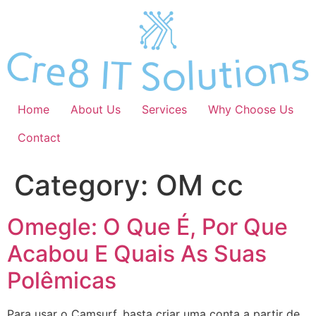
Skip
to
content
Home
About Us
Services
Why Choose Us
Contact
Category:
OM cc
Omegle: O Que É, Por Que
Acabou E Quais As Suas
Polêmicas
Para usar o Camsurf, basta criar uma conta a partir de