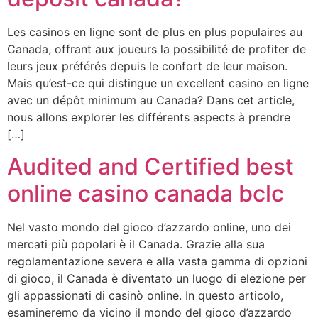
Les casinos en ligne sont de plus en plus populaires au
Canada, offrant aux joueurs la possibilité de profiter de
leurs jeux préférés depuis le confort de leur maison.
Mais qu’est-ce qui distingue un excellent casino en ligne
avec un dépôt minimum au Canada? Dans cet article,
nous allons explorer les différents aspects à prendre
[…]
Audited and Certified best
online casino canada bclc
Nel vasto mondo del gioco d’azzardo online, uno dei
mercati più popolari è il Canada. Grazie alla sua
regolamentazione severa e alla vasta gamma di opzioni
di gioco, il Canada è diventato un luogo di elezione per
gli appassionati di casinò online. In questo articolo,
esamineremo da vicino il mondo del gioco d’azzardo