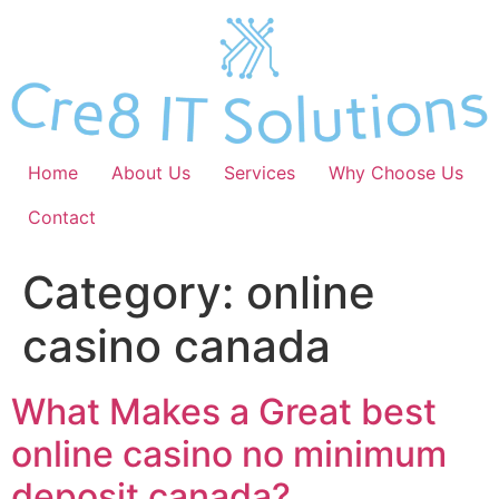
Skip
to
content
Home
About Us
Services
Why Choose Us
Contact
Category:
online
casino canada
What Makes a Great best
online casino no minimum
deposit canada?