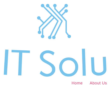
Home
About Us