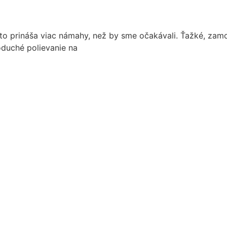
sto prináša viac námahy, než by sme očakávali. Ťažké, za
oduché polievanie na