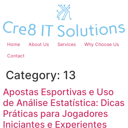
Skip
to
content
Home
About Us
Services
Why Choose Us
Contact
Category:
13
Apostas Esportivas e Uso
de Análise Estatística: Dicas
Práticas para Jogadores
Iniciantes e Experientes